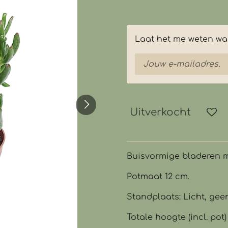
€ 3,95
Laat het me weten wan
Uitverkocht
Buisvormige bladeren m
Potmaat 12 cm.
Standplaats: Licht, geen
Totale hoogte (incl. pot)