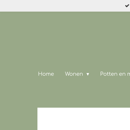
Ga
direct
naar
de
hoofdinhoud
Home
Wonen
Potten en