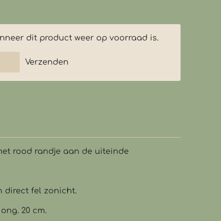
neer dit product weer op voorraad is.
Verzenden
et rood randje aan de uiteinde
 direct fel zonicht.
 ong. 20 cm.