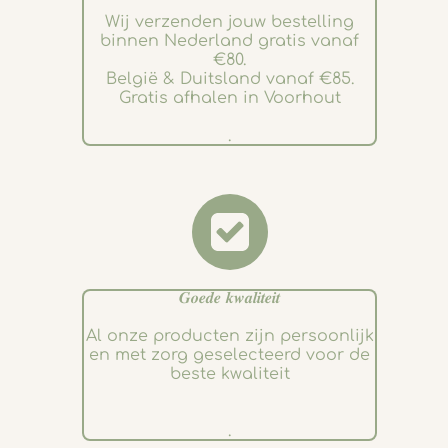
Wij verzenden jouw bestelling
binnen Nederland gratis vanaf
€80.
België & Duitsland vanaf €85.
Gratis afhalen in Voorhout
.
𝑮𝒐𝒆𝒅𝒆 𝒌𝒘𝒂𝒍𝒊𝒕𝒆𝒊𝒕
Al onze producten zijn persoonlijk
en met zorg geselecteerd voor de
beste kwaliteit
.