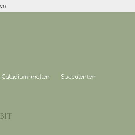
den
Caladium knollen
Succulenten
bit