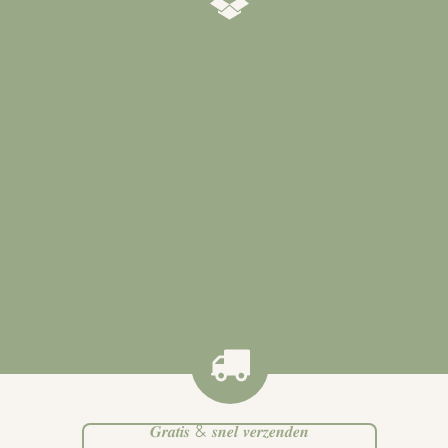
𝒁𝒐𝒓𝒈𝒗𝒖𝒍𝒅𝒊𝒈 𝒗𝒆𝒓𝒑𝒂𝒌𝒕
Al onze producten worden
zorgvuldig verpakt zodat ze veilig
bij jou worden afgeleverd
.
𝑮𝒓𝒂𝒕𝒊𝒔 & 𝒔𝒏𝒆𝒍 𝒗𝒆𝒓𝒛𝒆𝒏𝒅𝒆𝒏