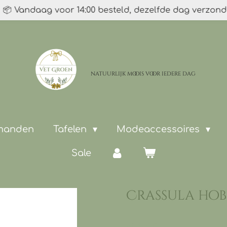
📦 Vandaag voor 14:00 besteld, dezelfde dag verzon
natuurlijk moois
voor iedere dag
 manden
Tafelen
Modeaccessoires
Sale
Crassula hob