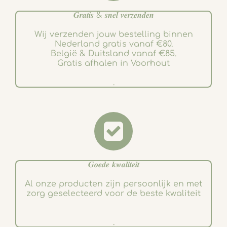
𝑮𝒓𝒂𝒕𝒊𝒔 & 𝒔𝒏𝒆𝒍 𝒗𝒆𝒓𝒛𝒆𝒏𝒅𝒆𝒏
Wij verzenden jouw bestelling binnen
Nederland gratis vanaf €80.
België & Duitsland vanaf €85.
Gratis afhalen in Voorhout
.
𝑮𝒐𝒆𝒅𝒆 𝒌𝒘𝒂𝒍𝒊𝒕𝒆𝒊𝒕
Al onze producten zijn persoonlijk en met
zorg geselecteerd voor de beste kwaliteit
.