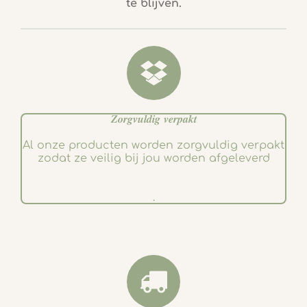
te blijven.
o
g
o
r
k
a
m
𝒁𝒐𝒓𝒈𝒗𝒖𝒍𝒅𝒊𝒈 𝒗𝒆𝒓𝒑𝒂𝒌𝒕
Al onze producten worden zorgvuldig verpakt
zodat ze veilig bij jou worden afgeleverd
.