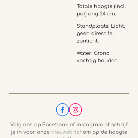
Totale hoogte (incl.
pot) ong 24 cm.
Standplaats: Licht,
geen direct fel
zonlicht.
Water: Grond
vochtig houden.
F
I
a
n
c
s
Volg ons op Facebook of Instagram of schrijf
e
t
je in voor onze
nieuwsbrief
om op de hoogte
b
a