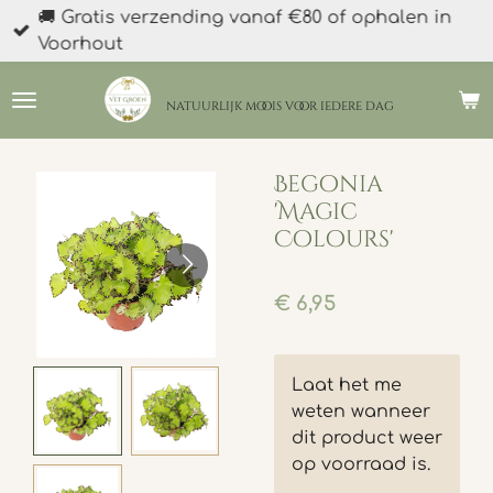
🚚 Gratis verzending vanaf €80 of ophalen in
Ga
Voorhout
direct
naar
de
natuurlijk moois
voor iedere dag
hoofdinhoud
Begonia
'Magic
Colours'
€ 6,95
Laat het me
weten wanneer
dit product weer
op voorraad is.