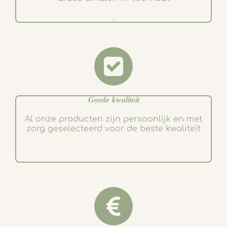
.
𝑮𝒐𝒆𝒅𝒆 𝒌𝒘𝒂𝒍𝒊𝒕𝒆𝒊𝒕
Al onze producten zijn persoonlijk en met
zorg geselecteerd voor de beste kwaliteit
.