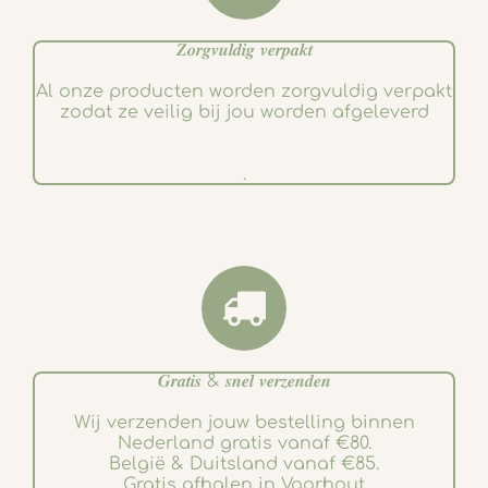
𝒁𝒐𝒓𝒈𝒗𝒖𝒍𝒅𝒊𝒈 𝒗𝒆𝒓𝒑𝒂𝒌𝒕
Al onze producten worden zorgvuldig verpakt
zodat ze veilig bij jou worden afgeleverd
.
𝑮𝒓𝒂𝒕𝒊𝒔 & 𝒔𝒏𝒆𝒍 𝒗𝒆𝒓𝒛𝒆𝒏𝒅𝒆𝒏
Wij verzenden jouw bestelling binnen
Nederland gratis vanaf €80.
België & Duitsland vanaf €85.
Gratis afhalen in Voorhout