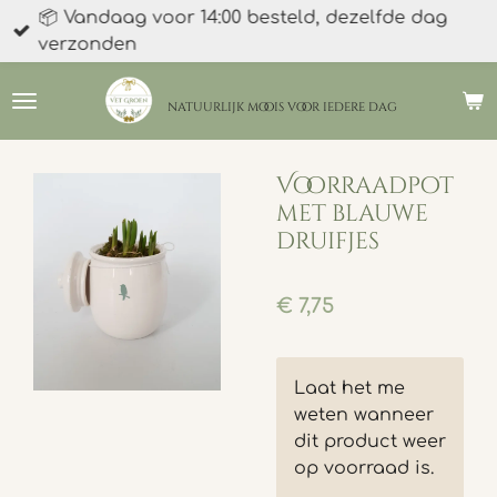
📦 Vandaag voor 14:00 besteld, dezelfde dag
Ga
verzonden
direct
naar
de
natuurlijk moois
voor iedere dag
hoofdinhoud
Voorraadpot
met blauwe
druifjes
€ 7,75
Laat het me
weten wanneer
dit product weer
op voorraad is.