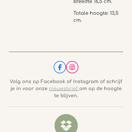
Breedte 16,5 cm.
Totale hoogte: 13,5
cm.
F
I
a
n
c
s
Volg ons op Facebook of Instagram of schrijf
e
t
je in voor onze
nieuwsbrief
om op de hoogte
b
a
te blijven.
o
g
o
r
k
a
m