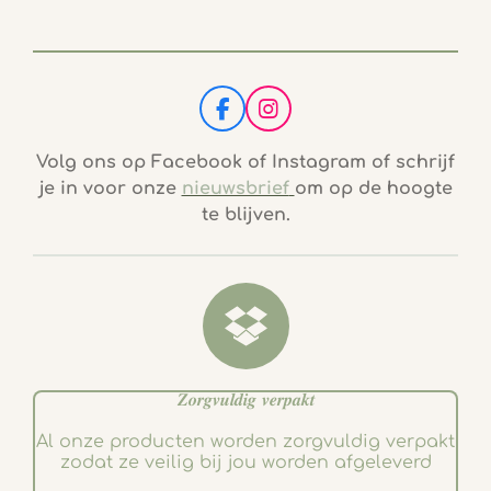
F
I
a
n
c
s
Volg ons op Facebook of Instagram of schrijf
e
t
je in voor onze
nieuwsbrief
om op de hoogte
b
a
te blijven.
o
g
o
r
k
a
m
𝒁𝒐𝒓𝒈𝒗𝒖𝒍𝒅𝒊𝒈 𝒗𝒆𝒓𝒑𝒂𝒌𝒕
Al onze producten worden zorgvuldig verpakt
zodat ze veilig bij jou worden afgeleverd