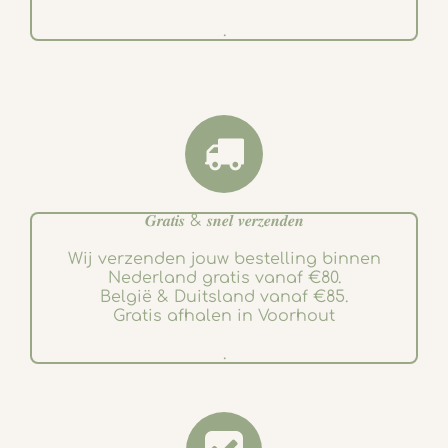
.
𝑮𝒓𝒂𝒕𝒊𝒔 & 𝒔𝒏𝒆𝒍 𝒗𝒆𝒓𝒛𝒆𝒏𝒅𝒆𝒏
Wij verzenden jouw bestelling binnen
Nederland gratis vanaf €80.
België & Duitsland vanaf €85.
Gratis afhalen in Voorhout
.