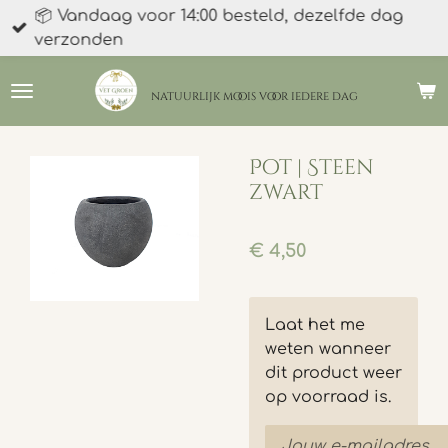
📦 Vandaag voor 14:00 besteld, dezelfde dag
Ga
verzonden
direct
naar
de
natuurlijk moois
voor iedere dag
hoofdinhoud
Pot | Steen
zwart
€ 4,50
Laat het me
weten wanneer
dit product weer
op voorraad is.