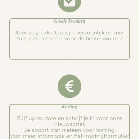
𝑮𝒐𝒆𝒅𝒆 𝒌𝒘𝒂𝒍𝒊𝒕𝒆𝒊𝒕
Al onze producten zijn persoonlijk en met
zorg geselecteerd voor de beste kwaliteit
.
𝑲𝒐𝒓𝒕𝒊𝒏𝒈
Blijf up-to-date en schrijf je in voor onze
nieuwsbrief.
Je spaart dan meteen voor korting.
Voor meer informatie en het inschrijfformulier