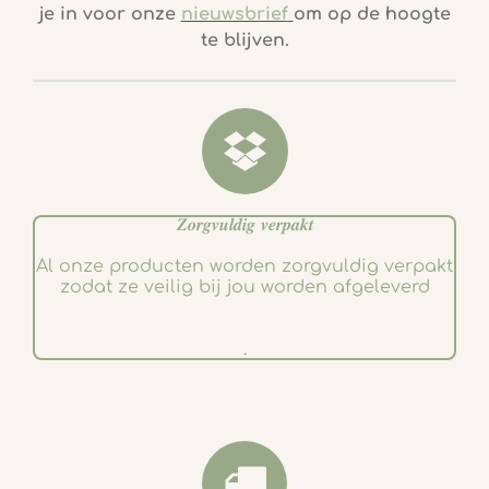
e
t
je in voor onze
nieuwsbrief
om op de hoogte
b
a
te blijven.
o
g
o
r
k
a
m
𝒁𝒐𝒓𝒈𝒗𝒖𝒍𝒅𝒊𝒈 𝒗𝒆𝒓𝒑𝒂𝒌𝒕
Al onze producten worden zorgvuldig verpakt
zodat ze veilig bij jou worden afgeleverd
.