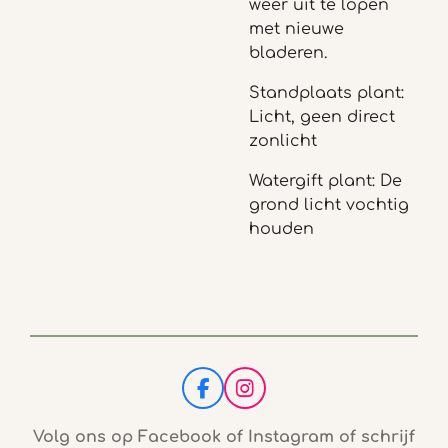
weer uit te lopen
met nieuwe
bladeren.
Standplaats plant:
Licht, geen direct
zonlicht
Watergift plant: De
grond licht vochtig
houden
F
I
a
n
c
s
Volg ons op Facebook of Instagram of schrijf