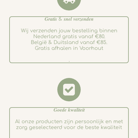
𝑮𝒓𝒂𝒕𝒊𝒔 & 𝒔𝒏𝒆𝒍 𝒗𝒆𝒓𝒛𝒆𝒏𝒅𝒆𝒏
Wij verzenden jouw bestelling binnen
Nederland gratis vanaf €80.
België & Duitsland vanaf €85.
Gratis afhalen in Voorhout
.
𝑮𝒐𝒆𝒅𝒆 𝒌𝒘𝒂𝒍𝒊𝒕𝒆𝒊𝒕
Al onze producten zijn persoonlijk en met
zorg geselecteerd voor de beste kwaliteit