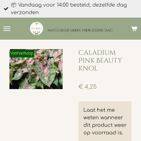
📦 Vandaag voor 14:00 besteld, dezelfde dag
Ga
verzonden
direct
naar
de
natuurlijk moois
voor iedere dag
hoofdinhoud
Caladium
Pink Beauty
knol
€ 4,25
Laat het me
weten wanneer
dit product weer
op voorraad is.