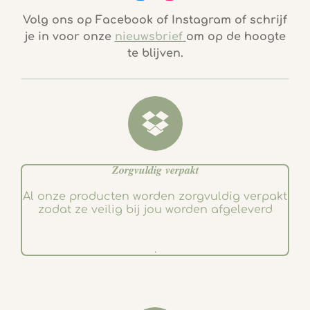
a
n
c
s
Volg ons op Facebook of Instagram of schrijf
e
t
je in voor onze
nieuwsbrief
om op de hoogte
b
a
te blijven.
o
g
o
r
k
a
m
𝒁𝒐𝒓𝒈𝒗𝒖𝒍𝒅𝒊𝒈 𝒗𝒆𝒓𝒑𝒂𝒌𝒕
Al onze producten worden zorgvuldig verpakt
zodat ze veilig bij jou worden afgeleverd
.