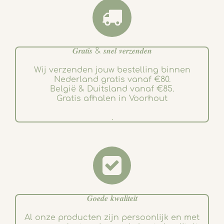
𝑮𝒓𝒂𝒕𝒊𝒔 & 𝒔𝒏𝒆𝒍 𝒗𝒆𝒓𝒛𝒆𝒏𝒅𝒆𝒏
Wij verzenden jouw bestelling binnen
Nederland gratis vanaf €80.
België & Duitsland vanaf €85.
Gratis afhalen in Voorhout
.
𝑮𝒐𝒆𝒅𝒆 𝒌𝒘𝒂𝒍𝒊𝒕𝒆𝒊𝒕
Al onze producten zijn persoonlijk en met