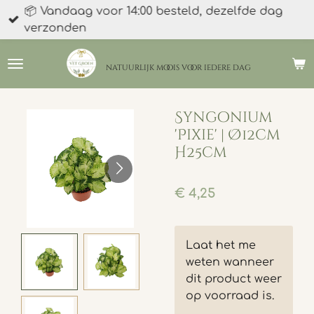
📦 Vandaag voor 14:00 besteld, dezelfde dag
Ga
verzonden
direct
naar
de
natuurlijk moois
voor iedere dag
hoofdinhoud
Syngonium
'Pixie' | Ø12cm
H25cm
€ 4,25
Laat het me
weten wanneer
dit product weer
op voorraad is.