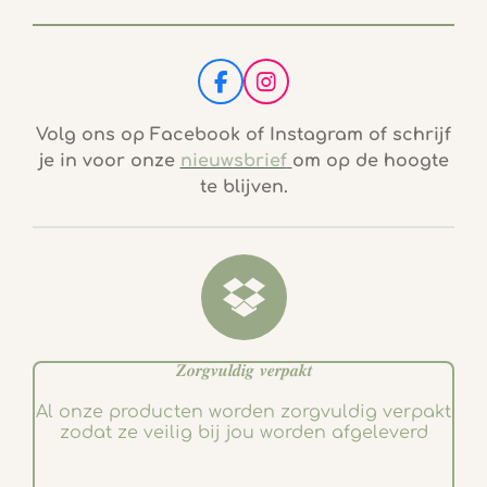
F
I
a
n
c
s
Volg ons op Facebook of Instagram of schrijf
e
t
je in voor onze
nieuwsbrief
om op de hoogte
b
a
te blijven.
o
g
o
r
k
a
m
𝒁𝒐𝒓𝒈𝒗𝒖𝒍𝒅𝒊𝒈 𝒗𝒆𝒓𝒑𝒂𝒌𝒕
Al onze producten worden zorgvuldig verpakt
zodat ze veilig bij jou worden afgeleverd