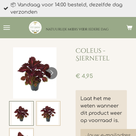
📦 Vandaag voor 14:00 besteld, dezelfde dag
Ga
verzonden
direct
naar
de
natuurlijk moois
voor iedere dag
hoofdinhoud
Coleus -
Siernetel
€ 4,95
Laat het me
weten wanneer
dit product weer
op voorraad is.