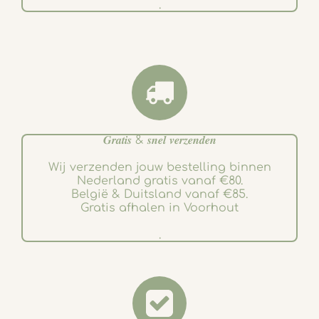
.
𝑮𝒓𝒂𝒕𝒊𝒔 & 𝒔𝒏𝒆𝒍 𝒗𝒆𝒓𝒛𝒆𝒏𝒅𝒆𝒏
Wij verzenden jouw bestelling binnen
Nederland gratis vanaf €80.
België & Duitsland vanaf €85.
Gratis afhalen in Voorhout
.