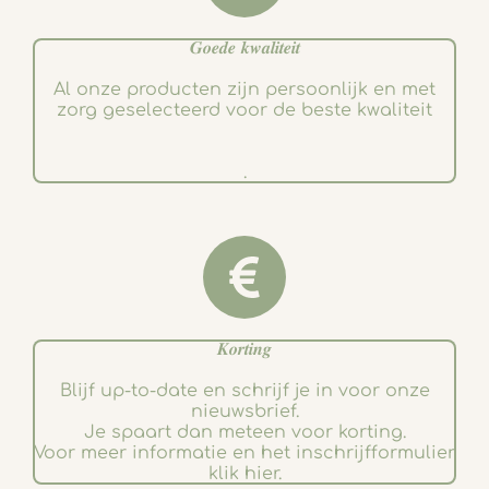
𝑮𝒐𝒆𝒅𝒆 𝒌𝒘𝒂𝒍𝒊𝒕𝒆𝒊𝒕
Al onze producten zijn persoonlijk en met
zorg geselecteerd voor de beste kwaliteit
.
𝑲𝒐𝒓𝒕𝒊𝒏𝒈
Blijf up-to-date en schrijf je in voor onze
nieuwsbrief.
Je spaart dan meteen voor korting.
Voor meer informatie en het inschrijfformulier
klik hier.