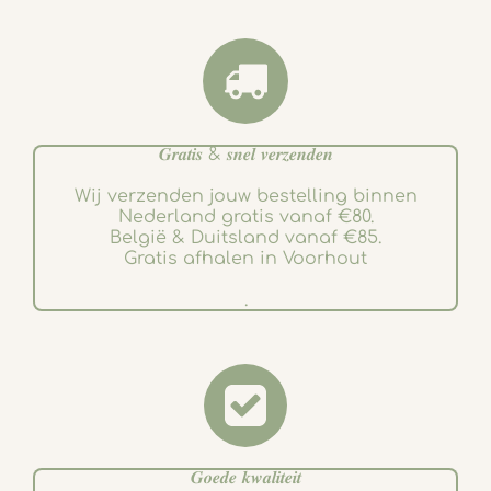
𝑮𝒓𝒂𝒕𝒊𝒔 & 𝒔𝒏𝒆𝒍 𝒗𝒆𝒓𝒛𝒆𝒏𝒅𝒆𝒏
Wij verzenden jouw bestelling binnen
Nederland gratis vanaf €80.
België & Duitsland vanaf €85.
Gratis afhalen in Voorhout
.
𝑮𝒐𝒆𝒅𝒆 𝒌𝒘𝒂𝒍𝒊𝒕𝒆𝒊𝒕