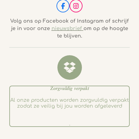
F
I
a
n
c
s
Volg ons op Facebook of Instagram of schrijf
e
t
je in voor onze
nieuwsbrief
om op de hoogte
b
a
te blijven.
o
g
o
r
k
a
m
𝒁𝒐𝒓𝒈𝒗𝒖𝒍𝒅𝒊𝒈 𝒗𝒆𝒓𝒑𝒂𝒌𝒕
Al onze producten worden zorgvuldig verpakt
zodat ze veilig bij jou worden afgeleverd
.