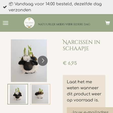
📦 Vandaag voor 14:00 besteld, dezelfde dag
Ga
verzonden
direct
naar
de
natuurlijk moois
voor iedere dag
hoofdinhoud
Narcissen in
schaapje
€ 6,95
Laat het me
weten wanneer
dit product weer
op voorraad is.