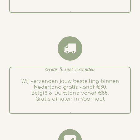
.
𝑮𝒓𝒂𝒕𝒊𝒔 & 𝒔𝒏𝒆𝒍 𝒗𝒆𝒓𝒛𝒆𝒏𝒅𝒆𝒏
Wij verzenden jouw bestelling binnen
Nederland gratis vanaf €80.
België & Duitsland vanaf €85.
Gratis afhalen in Voorhout
.