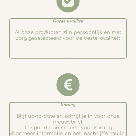
𝑮𝒐𝒆𝒅𝒆 𝒌𝒘𝒂𝒍𝒊𝒕𝒆𝒊𝒕
Al onze producten zijn persoonlijk en met
zorg geselecteerd voor de beste kwaliteit
.
𝑲𝒐𝒓𝒕𝒊𝒏𝒈
Blijf up-to-date en schrijf je in voor onze
nieuwsbrief.
Je spaart dan meteen voor korting.
Voor meer informatie en het inschrijfformulier