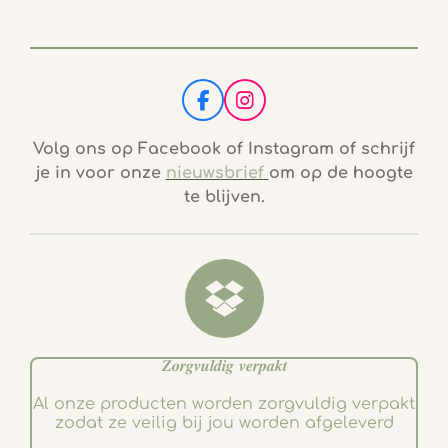
F
I
a
n
c
s
Volg ons op Facebook of Instagram of schrijf
e
t
je in voor onze
nieuwsbrief
om op de hoogte
b
a
te blijven.
o
g
o
r
k
a
m
𝒁𝒐𝒓𝒈𝒗𝒖𝒍𝒅𝒊𝒈 𝒗𝒆𝒓𝒑𝒂𝒌𝒕
Al onze producten worden zorgvuldig verpakt
zodat ze veilig bij jou worden afgeleverd