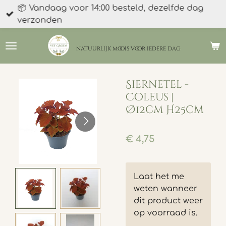
📦 Vandaag voor 14:00 besteld, dezelfde dag
Ga
verzonden
direct
naar
de
natuurlijk moois
voor iedere dag
hoofdinhoud
Siernetel -
Coleus |
Ø12cm H25cm
€ 4,75
Laat het me
weten wanneer
dit product weer
op voorraad is.