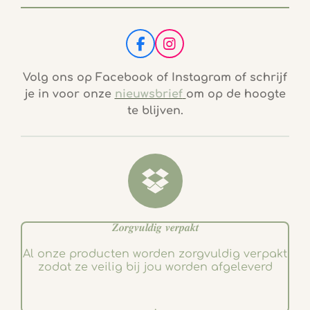
F
I
a
n
c
s
Volg ons op Facebook of Instagram of schrijf
e
t
je in voor onze
nieuwsbrief
om op de hoogte
b
a
te blijven.
o
g
o
r
k
a
m
𝒁𝒐𝒓𝒈𝒗𝒖𝒍𝒅𝒊𝒈 𝒗𝒆𝒓𝒑𝒂𝒌𝒕
Al onze producten worden zorgvuldig verpakt
zodat ze veilig bij jou worden afgeleverd
.