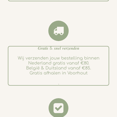
𝑮𝒓𝒂𝒕𝒊𝒔 & 𝒔𝒏𝒆𝒍 𝒗𝒆𝒓𝒛𝒆𝒏𝒅𝒆𝒏
Wij verzenden jouw bestelling binnen
Nederland gratis vanaf €80.
België & Duitsland vanaf €85.
Gratis afhalen in Voorhout
.