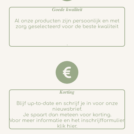
𝑮𝒐𝒆𝒅𝒆 𝒌𝒘𝒂𝒍𝒊𝒕𝒆𝒊𝒕
Al onze producten zijn persoonlijk en met
zorg geselecteerd voor de beste kwaliteit
.
𝑲𝒐𝒓𝒕𝒊𝒏𝒈
Blijf up-to-date en schrijf je in voor onze
nieuwsbrief.
Je spaart dan meteen voor korting.
Voor meer informatie en het inschrijfformulier
klik hier.