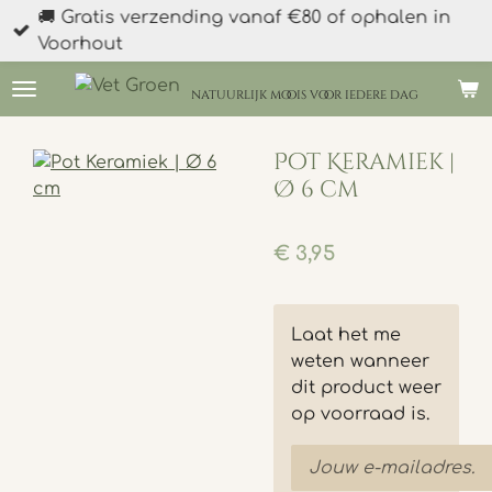
🚚 Gratis verzending vanaf €80 of ophalen in
Ga
Voorhout
direct
naar
natuurlijk moois
voor iedere dag
de
hoofdinhoud
Pot Keramiek |
Ø 6 cm
€ 3,95
Laat het me
weten wanneer
dit product weer
op voorraad is.