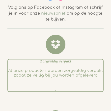
a
n
c
s
Volg ons op Facebook of Instagram of schrijf
e
t
je in voor onze
nieuwsbrief
om op de hoogte
b
a
te blijven.
o
g
o
r
k
a
m
𝒁𝒐𝒓𝒈𝒗𝒖𝒍𝒅𝒊𝒈 𝒗𝒆𝒓𝒑𝒂𝒌𝒕
Al onze producten worden zorgvuldig verpakt
zodat ze veilig bij jou worden afgeleverd
.