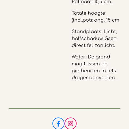
Potmaat: 10,5 cm.
Totale hoogte
(incl.pot): ong. 15 cm
Standplaats: Licht,
halfschaduw. Geen
direct fel zonlicht.
Water: De grond
mag tussen de
gietbeurten in iets
droger aanvoelen.
F
I