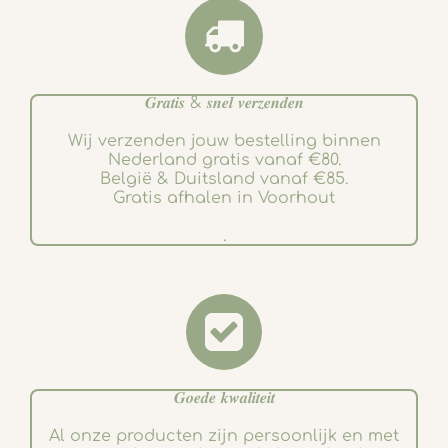
𝑮𝒓𝒂𝒕𝒊𝒔 & 𝒔𝒏𝒆𝒍 𝒗𝒆𝒓𝒛𝒆𝒏𝒅𝒆𝒏
Wij verzenden jouw bestelling binnen
Nederland gratis vanaf €80.
België & Duitsland vanaf €85.
Gratis afhalen in Voorhout
.
𝑮𝒐𝒆𝒅𝒆 𝒌𝒘𝒂𝒍𝒊𝒕𝒆𝒊𝒕
Al onze producten zijn persoonlijk en met