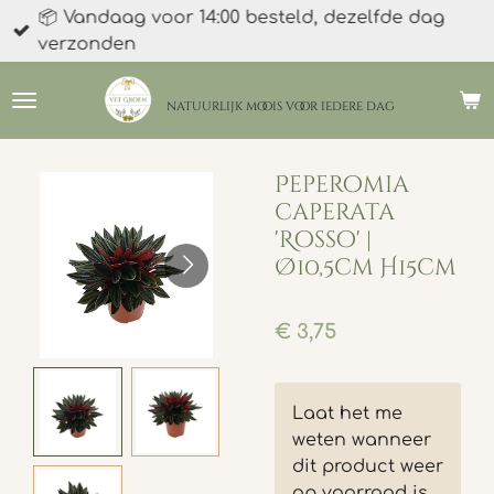
📦 Vandaag voor 14:00 besteld, dezelfde dag
Ga
verzonden
direct
naar
de
natuurlijk moois
voor iedere dag
hoofdinhoud
Peperomia
caperata
'Rosso' |
Ø10,5cm H15cm
€ 3,75
Laat het me
weten wanneer
dit product weer
op voorraad is.