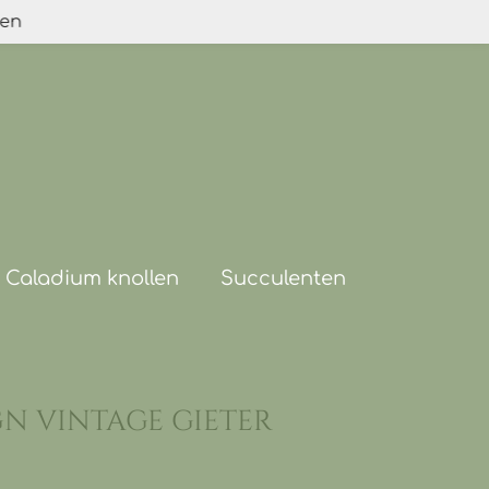
den
Caladium knollen
Succulenten
gn vintage gieter