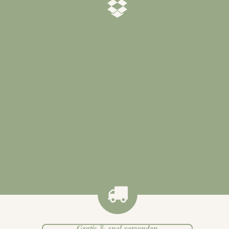
𝒁𝒐𝒓𝒈𝒗𝒖𝒍𝒅𝒊𝒈 𝒗𝒆𝒓𝒑𝒂𝒌𝒕
Al onze producten worden
zorgvuldig verpakt zodat ze veilig
bij jou worden afgeleverd
.
𝑮𝒓𝒂𝒕𝒊𝒔 & 𝒔𝒏𝒆𝒍 𝒗𝒆𝒓𝒛𝒆𝒏𝒅𝒆𝒏