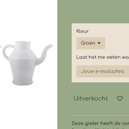
€ 9,95
Kleur
Laat het me weten wan
Uitverkocht
Deze gieter heeft de vo