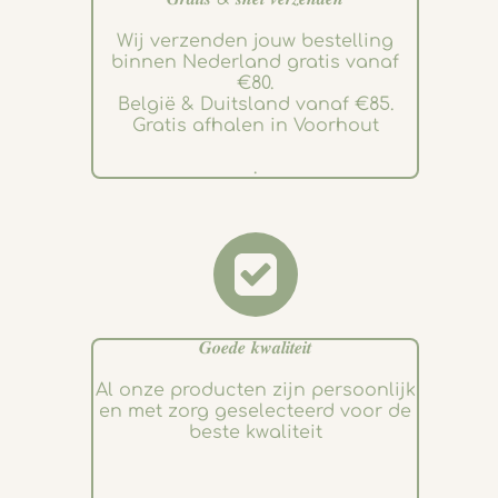
Wij verzenden jouw bestelling
binnen Nederland gratis vanaf
€80.
België & Duitsland vanaf €85.
Gratis afhalen in Voorhout
.
𝑮𝒐𝒆𝒅𝒆 𝒌𝒘𝒂𝒍𝒊𝒕𝒆𝒊𝒕
Al onze producten zijn persoonlijk
en met zorg geselecteerd voor de
beste kwaliteit
.