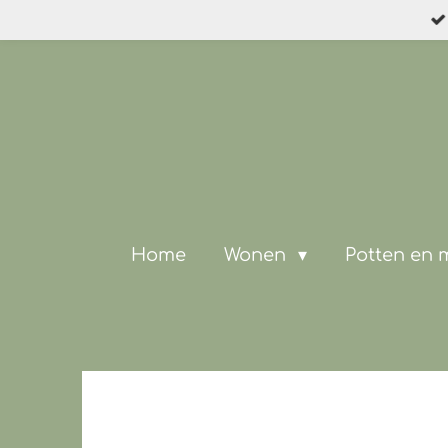
Ga
direct
naar
de
hoofdinhoud
Home
Wonen
Potten en