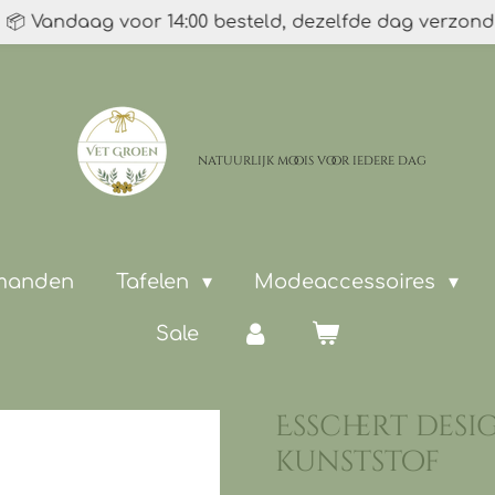
📦 Vandaag voor 14:00 besteld, dezelfde dag verzon
natuurlijk moois
voor iedere dag
 manden
Tafelen
Modeaccessoires
Sale
Esschert desi
kunststof