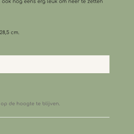
us ook nog eens erg leuk om neer te zetten
28,5 cm.
op de hoogte te blijven.