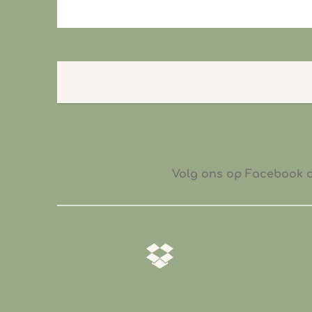
Volg ons op Facebook of
𝒁𝒐𝒓𝒈𝒗𝒖𝒍𝒅𝒊𝒈 𝒗𝒆𝒓𝒑𝒂𝒌𝒕