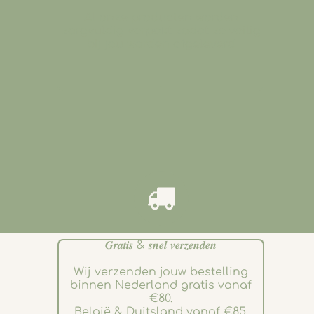
Al onze producten worden
zorgvuldig verpakt zodat ze veilig
bij jou worden afgeleverd
.
𝑮𝒓𝒂𝒕𝒊𝒔 & 𝒔𝒏𝒆𝒍 𝒗𝒆𝒓𝒛𝒆𝒏𝒅𝒆𝒏
Wij verzenden jouw bestelling
binnen Nederland gratis vanaf
€80.
België & Duitsland vanaf €85.