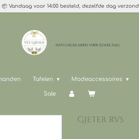
📦 Vandaag voor 14:00 besteld, dezelfde dag verzon
natuurlijk moois
voor iedere dag
 manden
Tafelen
Modeaccessoires
Sale
Gieter rvs