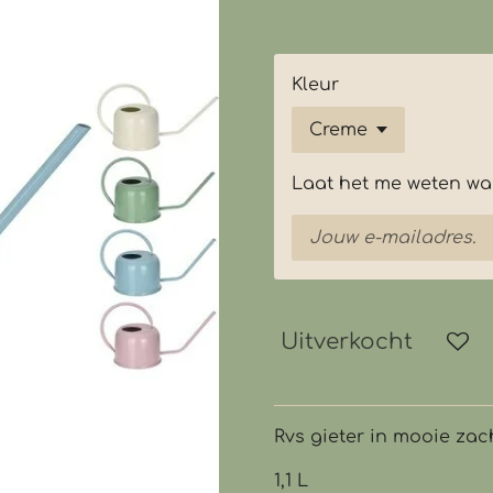
€ 11,95
Kleur
Laat het me weten wan
Uitverkocht
Rvs gieter in mooie zac
1,1 L