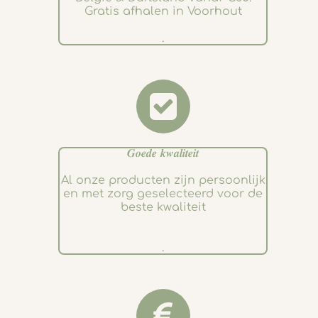
Gratis afhalen in Voorhout
.
𝑮𝒐𝒆𝒅𝒆 𝒌𝒘𝒂𝒍𝒊𝒕𝒆𝒊𝒕
Al onze producten zijn persoonlijk
en met zorg geselecteerd voor de
beste kwaliteit
.