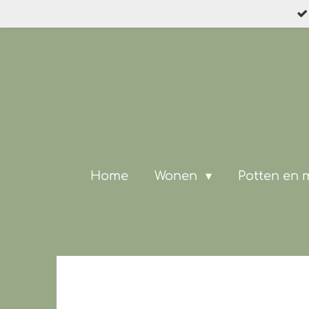
Ga
direct
naar
de
hoofdinhoud
Home
Wonen
Potten en