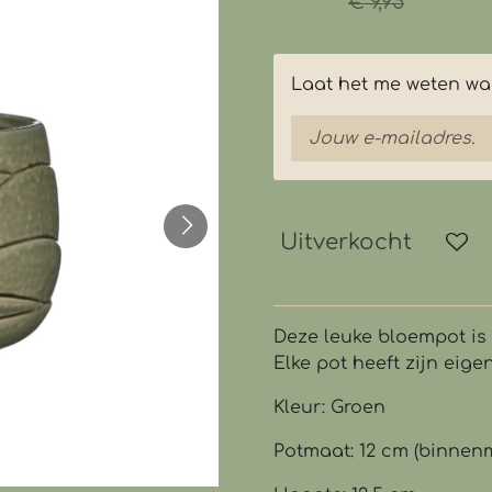
€ 4,97
€ 9,95
Laat het me weten wan
Uitverkocht
Deze leuke bloempot is 
Elke pot heeft zijn eig
Kleur: Groen
Potmaat: 12 cm (binnen