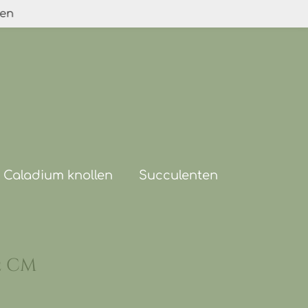
den
Caladium knollen
Succulenten
2 cm