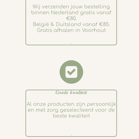
Wij verzenden jouw bestelling
binnen Nederland gratis vanaf
€80.
België & Duitsland vanaf €85.
Gratis afhalen in Voorhout
.
𝑮𝒐𝒆𝒅𝒆 𝒌𝒘𝒂𝒍𝒊𝒕𝒆𝒊𝒕
Al onze producten zijn persoonlijk
en met zorg geselecteerd voor de
beste kwaliteit
.