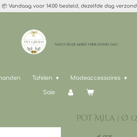
📦 Vandaag voor 14:00 besteld, dezelfde dag verzon
natuurlijk moois
voor iedere dag
 manden
Tafelen
Modeaccessoires
Sale
Pot Mila | Ø 1