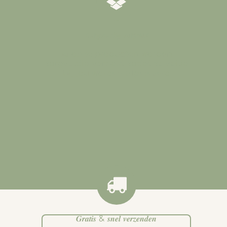
𝒁𝒐𝒓𝒈𝒗𝒖𝒍𝒅𝒊𝒈 𝒗𝒆𝒓𝒑𝒂𝒌𝒕
Al onze producten worden
zorgvuldig verpakt zodat ze veilig
bij jou worden afgeleverd
.
𝑮𝒓𝒂𝒕𝒊𝒔 & 𝒔𝒏𝒆𝒍 𝒗𝒆𝒓𝒛𝒆𝒏𝒅𝒆𝒏