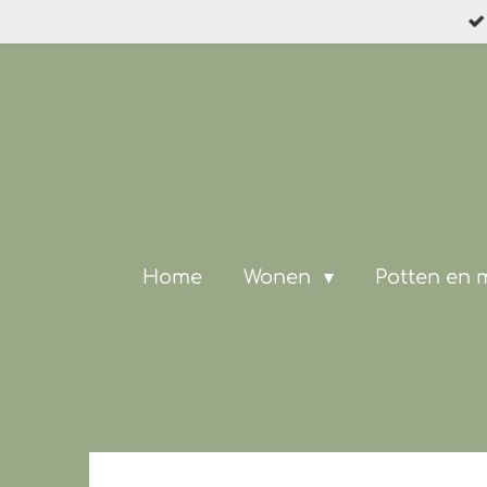
Ga
direct
naar
de
hoofdinhoud
Home
Wonen
Potten en