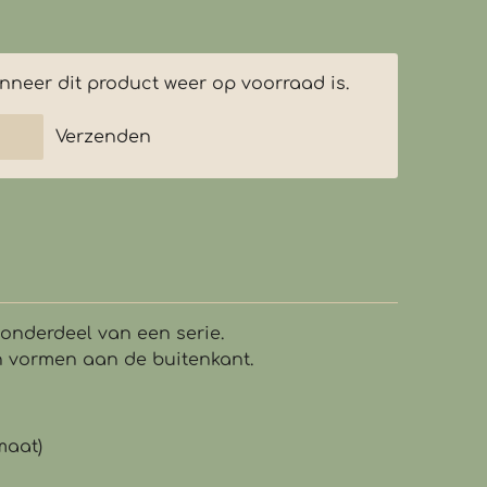
neer dit product weer op voorraad is.
Verzenden
onderdeel van een serie.
en vormen aan de buitenkant.
maat)