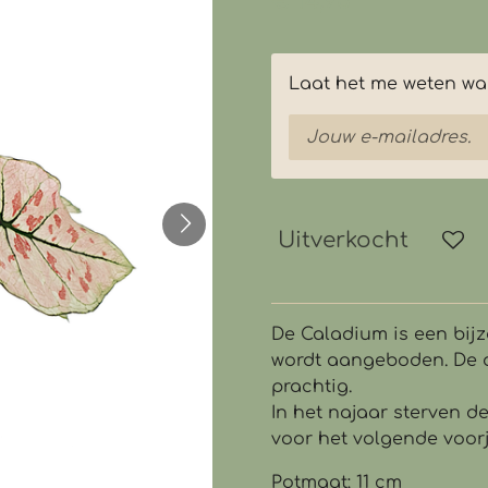
€ 14,95
Laat het me weten wan
Uitverkocht
De Caladium is een bijz
wordt aangeboden. De di
prachtig.
In het najaar sterven 
voor het volgende voor
Potmaat: 11 cm