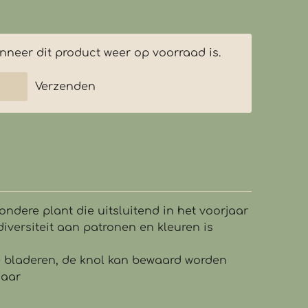
neer dit product weer op voorraad is.
Verzenden
ondere plant die uitsluitend in het voorjaar
versiteit aan patronen en kleuren is
de bladeren, de knol kan bewaard worden
jaar