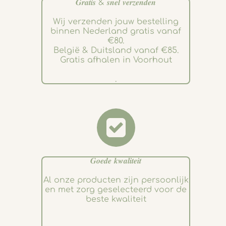
𝑮𝒓𝒂𝒕𝒊𝒔 & 𝒔𝒏𝒆𝒍 𝒗𝒆𝒓𝒛𝒆𝒏𝒅𝒆𝒏
Wij verzenden jouw bestelling
binnen Nederland gratis vanaf
€80.
België & Duitsland vanaf €85.
Gratis afhalen in Voorhout
.
𝑮𝒐𝒆𝒅𝒆 𝒌𝒘𝒂𝒍𝒊𝒕𝒆𝒊𝒕
Al onze producten zijn persoonlijk
en met zorg geselecteerd voor de
beste kwaliteit