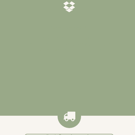
𝒁𝒐𝒓𝒈𝒗𝒖𝒍𝒅𝒊𝒈 𝒗𝒆𝒓𝒑𝒂𝒌𝒕
Al onze producten worden
zorgvuldig verpakt zodat ze veilig
bij jou worden afgeleverd
.