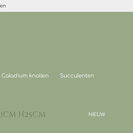
den
Caladium knollen
Succulenten
11cm H25cm
NIEUW