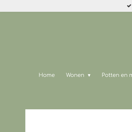
Ga
direct
naar
de
hoofdinhoud
Home
Wonen
Potten en