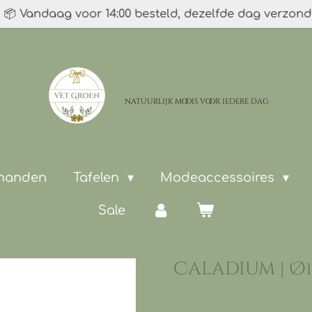
📦 Vandaag voor 14:00 besteld, dezelfde dag verzon
natuurlijk moois
voor iedere dag
 manden
Tafelen
Modeaccessoires
Sale
Caladium | Ø