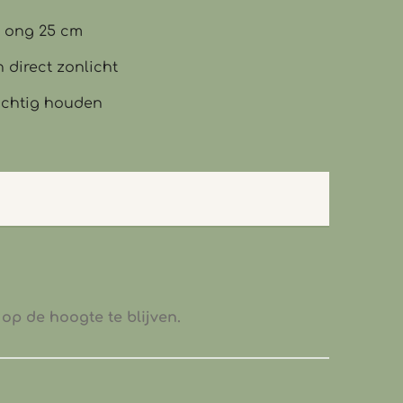
): ong 25 cm
 direct zonlicht
vochtig houden
op de hoogte te blijven.