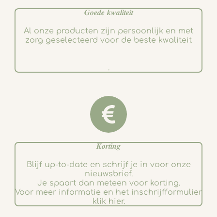
𝑮𝒐𝒆𝒅𝒆 𝒌𝒘𝒂𝒍𝒊𝒕𝒆𝒊𝒕
Al onze producten zijn persoonlijk en met
zorg geselecteerd voor de beste kwaliteit
.
𝑲𝒐𝒓𝒕𝒊𝒏𝒈
Blijf up-to-date en schrijf je in voor onze
nieuwsbrief.
Je spaart dan meteen voor korting.
Voor meer informatie en het inschrijfformulier
klik hier.