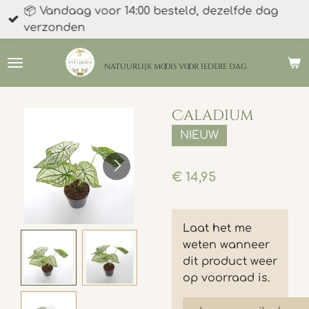
📦 Vandaag voor 14:00 besteld, dezelfde dag
Ga
verzonden
direct
naar
de
natuurlijk moois
voor iedere dag
hoofdinhoud
Caladium
NIEUW
€ 14,95
Laat het me
weten wanneer
dit product weer
op voorraad is.