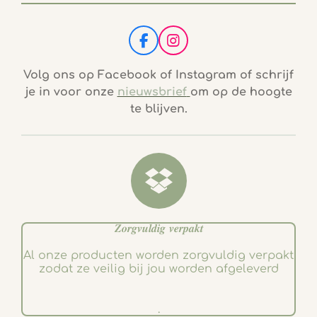
F
I
a
n
c
s
Volg ons op Facebook of Instagram of schrijf
e
t
je in voor onze
nieuwsbrief
om op de hoogte
b
a
te blijven.
o
g
o
r
k
a
m
𝒁𝒐𝒓𝒈𝒗𝒖𝒍𝒅𝒊𝒈 𝒗𝒆𝒓𝒑𝒂𝒌𝒕
Al onze producten worden zorgvuldig verpakt
zodat ze veilig bij jou worden afgeleverd
.