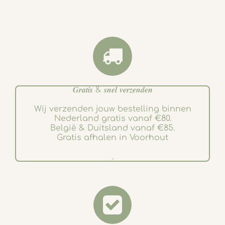
𝑮𝒓𝒂𝒕𝒊𝒔 & 𝒔𝒏𝒆𝒍 𝒗𝒆𝒓𝒛𝒆𝒏𝒅𝒆𝒏
Wij verzenden jouw bestelling binnen
Nederland gratis vanaf €80.
België & Duitsland vanaf €85.
Gratis afhalen in Voorhout
.