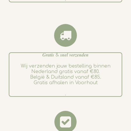
𝑮𝒓𝒂𝒕𝒊𝒔 & 𝒔𝒏𝒆𝒍 𝒗𝒆𝒓𝒛𝒆𝒏𝒅𝒆𝒏
Wij verzenden jouw bestelling binnen
Nederland gratis vanaf €80.
België & Duitsland vanaf €85.
Gratis afhalen in Voorhout
.