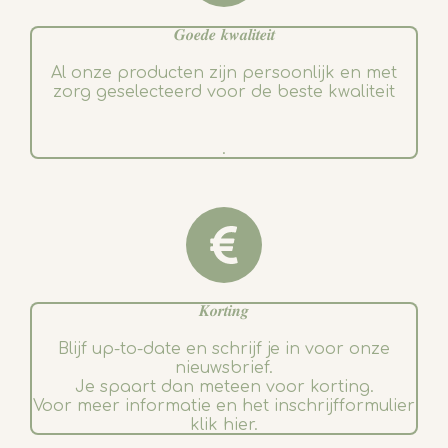
𝑮𝒐𝒆𝒅𝒆 𝒌𝒘𝒂𝒍𝒊𝒕𝒆𝒊𝒕
Al onze producten zijn persoonlijk en met
zorg geselecteerd voor de beste kwaliteit
.
𝑲𝒐𝒓𝒕𝒊𝒏𝒈
Blijf up-to-date en schrijf je in voor onze
nieuwsbrief.
Je spaart dan meteen voor korting.
Voor meer informatie en het inschrijfformulier
klik hier.