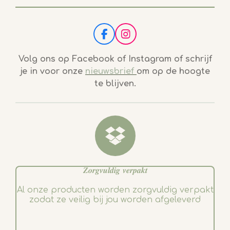
F
I
a
n
c
s
Volg ons op Facebook of Instagram of schrijf
e
t
je in voor onze
nieuwsbrief
om op de hoogte
b
a
te blijven.
o
g
o
r
k
a
m
𝒁𝒐𝒓𝒈𝒗𝒖𝒍𝒅𝒊𝒈 𝒗𝒆𝒓𝒑𝒂𝒌𝒕
Al onze producten worden zorgvuldig verpakt
zodat ze veilig bij jou worden afgeleverd
.