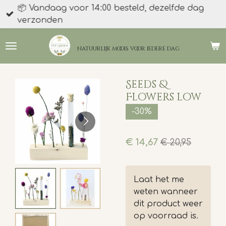
📦 Vandaag voor 14:00 besteld, dezelfde dag
Ga
verzonden
direct
naar
de
natuurlijk moois
voor iedere dag
hoofdinhoud
Seeds &
Flowers low
-30%
€ 14,67
€ 20,95
Laat het me
weten wanneer
dit product weer
op voorraad is.