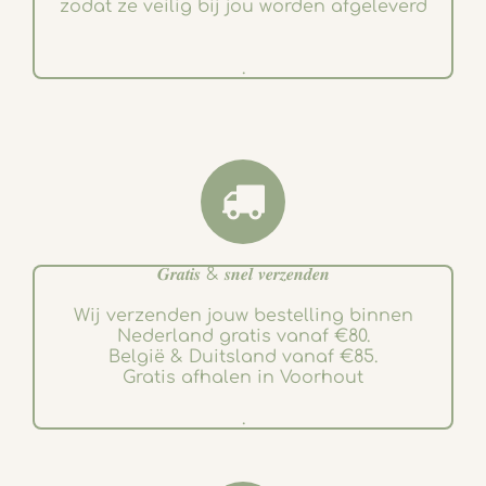
zodat ze veilig bij jou worden afgeleverd
.
𝑮𝒓𝒂𝒕𝒊𝒔 & 𝒔𝒏𝒆𝒍 𝒗𝒆𝒓𝒛𝒆𝒏𝒅𝒆𝒏
Wij verzenden jouw bestelling binnen
Nederland gratis vanaf €80.
België & Duitsland vanaf €85.
Gratis afhalen in Voorhout
.