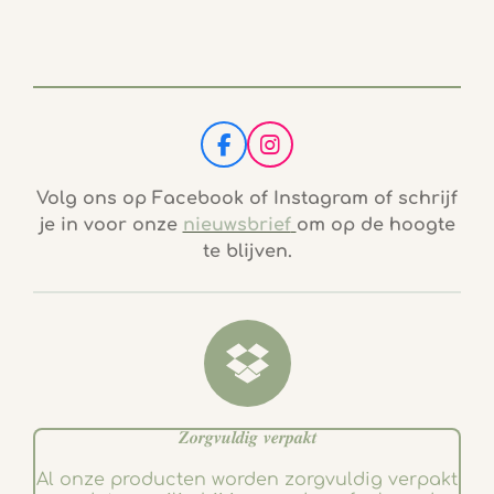
F
I
a
n
c
s
Volg ons op Facebook of Instagram of schrijf
e
t
je in voor onze
nieuwsbrief
om op de hoogte
b
a
te blijven.
o
g
o
r
k
a
m
𝒁𝒐𝒓𝒈𝒗𝒖𝒍𝒅𝒊𝒈 𝒗𝒆𝒓𝒑𝒂𝒌𝒕
Al onze producten worden zorgvuldig verpakt