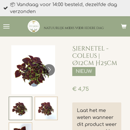
📦 Vandaag voor 14:00 besteld, dezelfde dag
Ga
verzonden
direct
naar
de
natuurlijk moois
voor iedere dag
hoofdinhoud
Siernetel -
Coleus |
Ø12cm H25cm
NIEUW
€ 4,75
Laat het me
weten wanneer
dit product weer