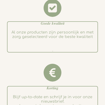
𝑮𝒐𝒆𝒅𝒆 𝒌𝒘𝒂𝒍𝒊𝒕𝒆𝒊𝒕
Al onze producten zijn persoonlijk en met
zorg geselecteerd voor de beste kwaliteit
.
𝑲𝒐𝒓𝒕𝒊𝒏𝒈
Blijf up-to-date en schrijf je in voor onze
nieuwsbrief.