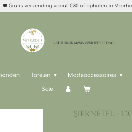
🚚 Gratis verzending vanaf €80 of ophalen in Voorh
natuurlijk moois
voor iedere dag
 manden
Tafelen
Modeaccessoires
Sale
Siernetel - C