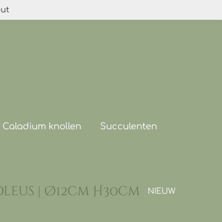
out
Caladium knollen
Succulenten
oleus | Ø12cm H30cm
NIEUW