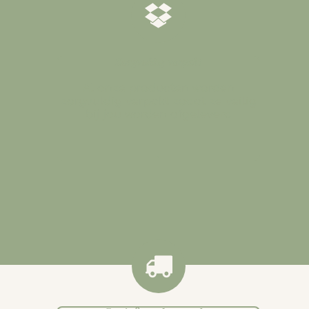
𝒁𝒐𝒓𝒈𝒗𝒖𝒍𝒅𝒊𝒈 𝒗𝒆𝒓𝒑𝒂𝒌𝒕
Al onze producten worden
zorgvuldig verpakt zodat ze veilig
bij jou worden afgeleverd
.