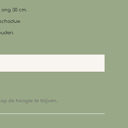
: ong 30 cm.
lfschaduw
ouden.
op de hoogte te blijven.