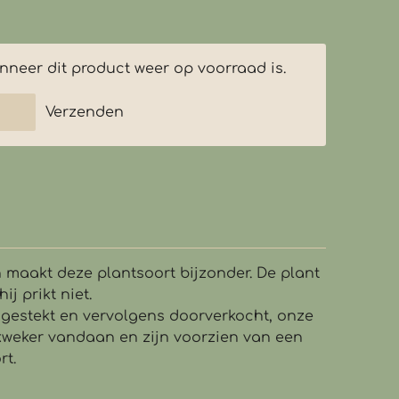
neer dit product weer op voorraad is.
Verzenden
 maakt deze plantsoort bijzonder. De plant
ij prikt niet.
 gestekt en vervolgens doorverkocht, onze
kweker vandaan en zijn voorzien van een
rt.