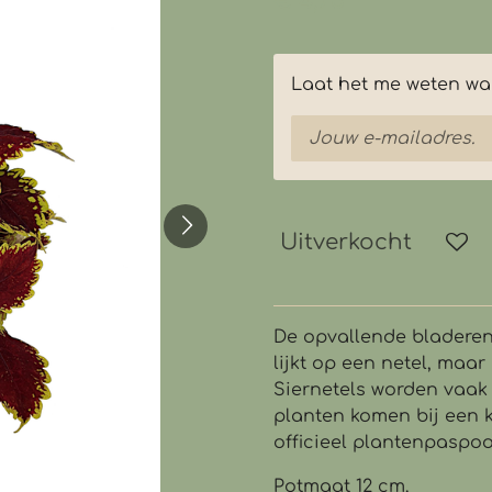
€ 4,75
Laat het me weten wan
Uitverkocht
De opvallende bladeren
lijkt op een netel, maar h
Siernetels worden vaak
planten komen bij een 
officieel plantenpaspoo
Potmaat 12 cm.