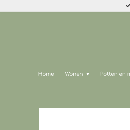
Ga
direct
naar
de
hoofdinhoud
Home
Wonen
Potten en