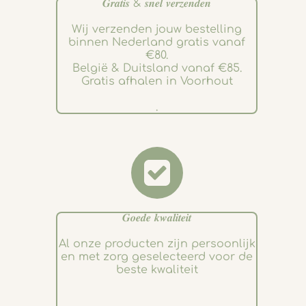
𝑮𝒓𝒂𝒕𝒊𝒔 & 𝒔𝒏𝒆𝒍 𝒗𝒆𝒓𝒛𝒆𝒏𝒅𝒆𝒏
Wij verzenden jouw bestelling
binnen Nederland gratis vanaf
€80.
België & Duitsland vanaf €85.
Gratis afhalen in Voorhout
.
𝑮𝒐𝒆𝒅𝒆 𝒌𝒘𝒂𝒍𝒊𝒕𝒆𝒊𝒕
Al onze producten zijn persoonlijk
en met zorg geselecteerd voor de
beste kwaliteit