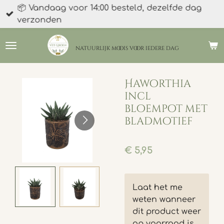
📦 Vandaag voor 14:00 besteld, dezelfde dag
Ga
verzonden
direct
naar
de
natuurlijk moois
voor iedere dag
hoofdinhoud
Haworthia
incl
bloempot met
bladmotief
€ 5,95
Laat het me
weten wanneer
dit product weer
op voorraad is.