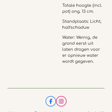
Totale hoogte (incl.
pot) ong. 13 cm.
Standplaats: Licht,
halfschaduw
Water: Weinig, de
grond eerst uit
laten drogen voor
er opnieuw water
wordt gegeven.
F
I
a
n