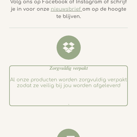
c
s
Volg ons op Facebook of Instagram of schrijf
e
t
je in voor onze
nieuwsbrief
om op de hoogte
b
a
te blijven.
o
g
o
r
k
a
m
𝒁𝒐𝒓𝒈𝒗𝒖𝒍𝒅𝒊𝒈 𝒗𝒆𝒓𝒑𝒂𝒌𝒕
Al onze producten worden zorgvuldig verpakt
zodat ze veilig bij jou worden afgeleverd
.