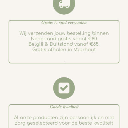
𝑮𝒓𝒂𝒕𝒊𝒔 & 𝒔𝒏𝒆𝒍 𝒗𝒆𝒓𝒛𝒆𝒏𝒅𝒆𝒏
Wij verzenden jouw bestelling binnen
Nederland gratis vanaf €80.
België & Duitsland vanaf €85.
Gratis afhalen in Voorhout
.
𝑮𝒐𝒆𝒅𝒆 𝒌𝒘𝒂𝒍𝒊𝒕𝒆𝒊𝒕
Al onze producten zijn persoonlijk en met
zorg geselecteerd voor de beste kwaliteit