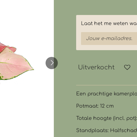
€ 18,50
Laat het me weten wan
Uitverkocht
Een prachtige kamerpla
Potmaat: 12 cm
Totale hoogte (incl. pot)
Standplaats: Halfschad