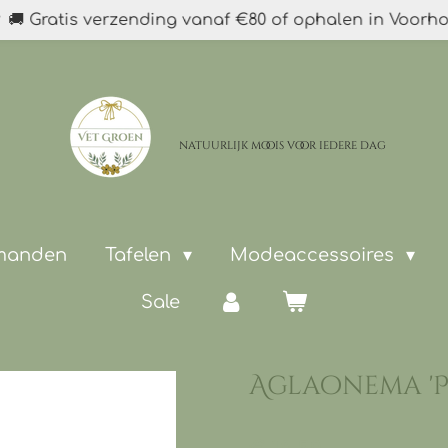
🚚 Gratis verzending vanaf €80 of ophalen in Voorh
natuurlijk moois
voor iedere dag
 manden
Tafelen
Modeaccessoires
Sale
Aglaonema 'P