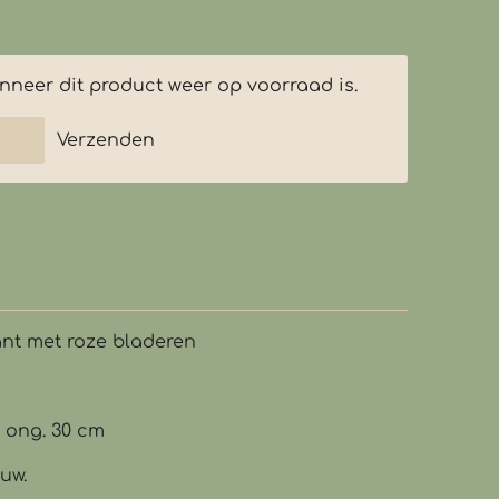
neer dit product weer op voorraad is.
Verzenden
nt met roze bladeren
: ong. 30 cm
uw.