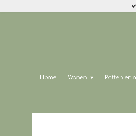
Ga
direct
naar
de
hoofdinhoud
Home
Wonen
Potten en