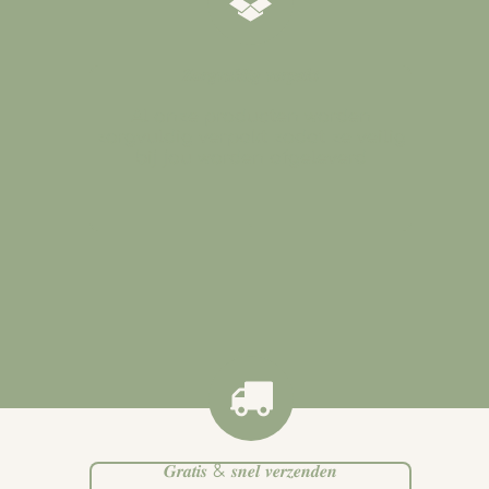
𝒁𝒐𝒓𝒈𝒗𝒖𝒍𝒅𝒊𝒈 𝒗𝒆𝒓𝒑𝒂𝒌𝒕
Al onze producten worden
zorgvuldig verpakt zodat ze veilig
bij jou worden afgeleverd
.
𝑮𝒓𝒂𝒕𝒊𝒔 & 𝒔𝒏𝒆𝒍 𝒗𝒆𝒓𝒛𝒆𝒏𝒅𝒆𝒏