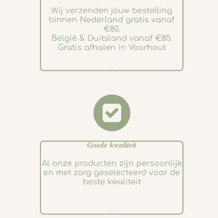
Wij verzenden jouw bestelling
binnen Nederland gratis vanaf
€80.
België & Duitsland vanaf €85.
Gratis afhalen in Voorhout
.
𝑮𝒐𝒆𝒅𝒆 𝒌𝒘𝒂𝒍𝒊𝒕𝒆𝒊𝒕
Al onze producten zijn persoonlijk
en met zorg geselecteerd voor de
beste kwaliteit
.