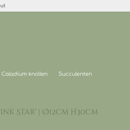
out
Caladium knollen
Succulenten
ink Star' | Ø12cm H30cm