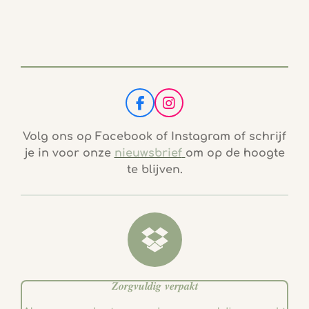
F
I
a
n
c
s
Volg ons op Facebook of Instagram of schrijf
e
t
je in voor onze
nieuwsbrief
om op de hoogte
b
a
te blijven.
o
g
o
r
k
a
m
𝒁𝒐𝒓𝒈𝒗𝒖𝒍𝒅𝒊𝒈 𝒗𝒆𝒓𝒑𝒂𝒌𝒕