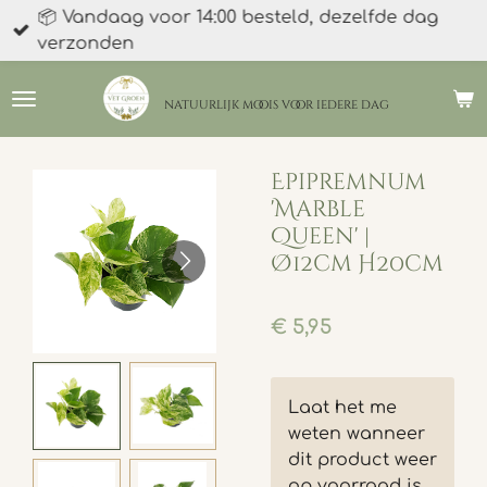
📦 Vandaag voor 14:00 besteld, dezelfde dag
Ga
verzonden
direct
naar
de
natuurlijk moois
voor iedere dag
hoofdinhoud
Epipremnum
'Marble
Queen' |
Ø12cm H20cm
€ 5,95
Laat het me
weten wanneer
dit product weer
op voorraad is.