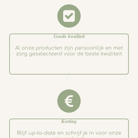
𝑮𝒐𝒆𝒅𝒆 𝒌𝒘𝒂𝒍𝒊𝒕𝒆𝒊𝒕
Al onze producten zijn persoonlijk en met
zorg geselecteerd voor de beste kwaliteit
.
𝑲𝒐𝒓𝒕𝒊𝒏𝒈
Blijf up-to-date en schrijf je in voor onze