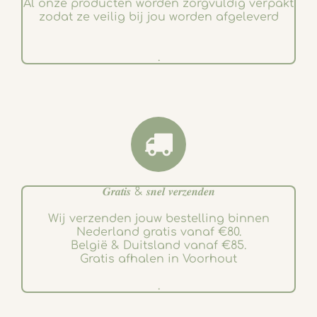
Al onze producten worden zorgvuldig verpakt
zodat ze veilig bij jou worden afgeleverd
.
𝑮𝒓𝒂𝒕𝒊𝒔 & 𝒔𝒏𝒆𝒍 𝒗𝒆𝒓𝒛𝒆𝒏𝒅𝒆𝒏
Wij verzenden jouw bestelling binnen
Nederland gratis vanaf €80.
België & Duitsland vanaf €85.
Gratis afhalen in Voorhout
.