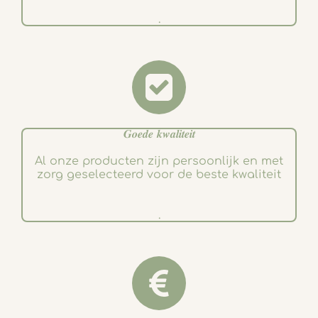
.
𝑮𝒐𝒆𝒅𝒆 𝒌𝒘𝒂𝒍𝒊𝒕𝒆𝒊𝒕
Al onze producten zijn persoonlijk en met
zorg geselecteerd voor de beste kwaliteit
.