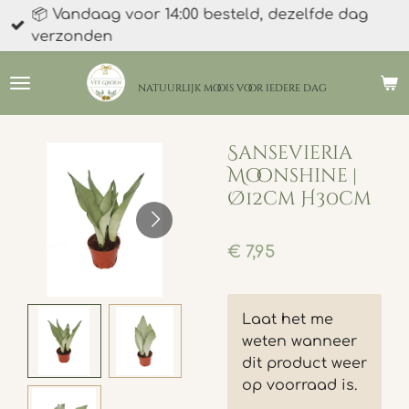
📦 Vandaag voor 14:00 besteld, dezelfde dag
Ga
verzonden
direct
naar
de
natuurlijk moois
voor iedere dag
hoofdinhoud
Sansevieria
Moonshine |
Ø12cm H30cm
€ 7,95
Laat het me
weten wanneer
dit product weer
op voorraad is.