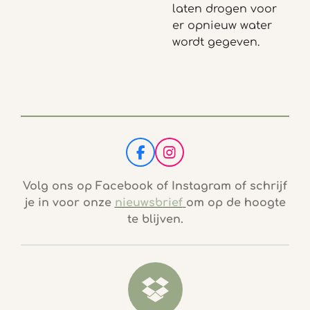
laten drogen voor
er opnieuw water
wordt gegeven.
F
I
a
n
c
s
Volg ons op Facebook of Instagram of schrijf
e
t
je in voor onze
nieuwsbrief
om op de hoogte
b
a
te blijven.
o
g
o
r
k
a
m