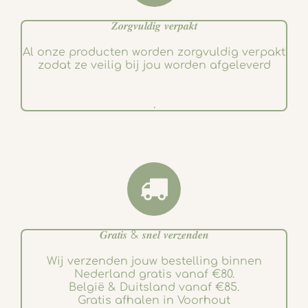
𝒁𝒐𝒓𝒈𝒗𝒖𝒍𝒅𝒊𝒈 𝒗𝒆𝒓𝒑𝒂𝒌𝒕
Al onze producten worden zorgvuldig verpakt
zodat ze veilig bij jou worden afgeleverd
.
𝑮𝒓𝒂𝒕𝒊𝒔 & 𝒔𝒏𝒆𝒍 𝒗𝒆𝒓𝒛𝒆𝒏𝒅𝒆𝒏
Wij verzenden jouw bestelling binnen
Nederland gratis vanaf €80.
België & Duitsland vanaf €85.
Gratis afhalen in Voorhout