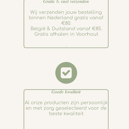
𝑮𝒓𝒂𝒕𝒊𝒔 & 𝒔𝒏𝒆𝒍 𝒗𝒆𝒓𝒛𝒆𝒏𝒅𝒆𝒏
Wij verzenden jouw bestelling
binnen Nederland gratis vanaf
€80.
België & Duitsland vanaf €85.
Gratis afhalen in Voorhout
.
𝑮𝒐𝒆𝒅𝒆 𝒌𝒘𝒂𝒍𝒊𝒕𝒆𝒊𝒕
Al onze producten zijn persoonlijk
en met zorg geselecteerd voor de
beste kwaliteit