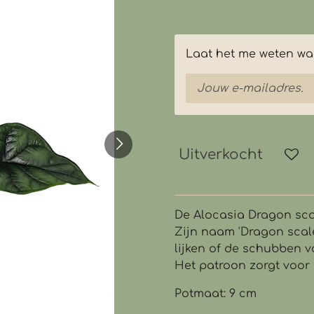
€ 9,25
Laat het me weten wan
Uitverkocht
De Alocasia Dragon sca
Zijn naam 'Dragon scale
lijken of de schubben v
Het patroon zorgt voor 
Potmaat: 9 cm