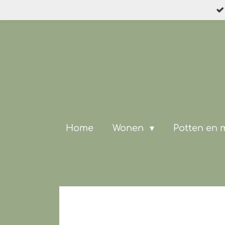
Ga
direct
naar
de
hoofdinhoud
Home
Wonen
Potten en