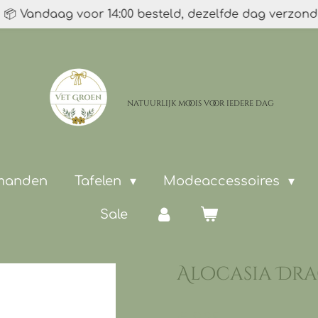
📦 Vandaag voor 14:00 besteld, dezelfde dag verzon
natuurlijk moois
voor iedere dag
 manden
Tafelen
Modeaccessoires
Sale
Alocasia Dra