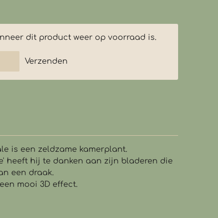
neer dit product weer op voorraad is.
Verzenden
le is een zeldzame kamerplant.
' heeft hij te danken aan zijn bladeren die
an een draak.
een mooi 3D effect.