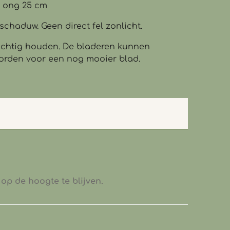
): ong 25 cm
schaduw. Geen direct fel zonlicht.
vochtig houden. De bladeren kunnen
orden voor een nog mooier blad.
op de hoogte te blijven.