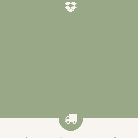
𝒁𝒐𝒓𝒈𝒗𝒖𝒍𝒅𝒊𝒈 𝒗𝒆𝒓𝒑𝒂𝒌𝒕
Al onze producten worden
zorgvuldig verpakt zodat ze veilig
bij jou worden afgeleverd
.