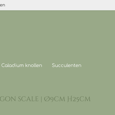
den
Caladium knollen
Succulenten
gon scale | Ø9cm H25cm