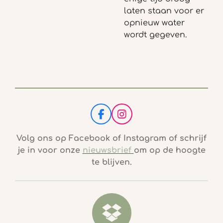
laten staan voor er
opnieuw water
wordt gegeven.
F
I
a
n
c
s
Volg ons op Facebook of Instagram of schrijf
e
t
je in voor onze
nieuwsbrief
om op de hoogte
b
a
te blijven.
o
g
o
r
k
a
m