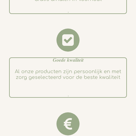
.
𝑮𝒐𝒆𝒅𝒆 𝒌𝒘𝒂𝒍𝒊𝒕𝒆𝒊𝒕
Al onze producten zijn persoonlijk en met
zorg geselecteerd voor de beste kwaliteit
.