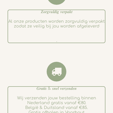
𝒁𝒐𝒓𝒈𝒗𝒖𝒍𝒅𝒊𝒈 𝒗𝒆𝒓𝒑𝒂𝒌𝒕
Al onze producten worden zorgvuldig verpakt
zodat ze veilig bij jou worden afgeleverd
.
𝑮𝒓𝒂𝒕𝒊𝒔 & 𝒔𝒏𝒆𝒍 𝒗𝒆𝒓𝒛𝒆𝒏𝒅𝒆𝒏
Wij verzenden jouw bestelling binnen
Nederland gratis vanaf €80.
België & Duitsland vanaf €85.
Gratis afhalen in Voorhout