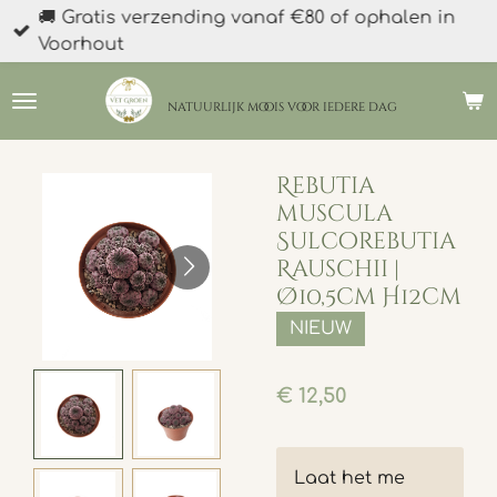
🚚 Gratis verzending vanaf €80 of ophalen in
Ga
Voorhout
direct
naar
de
natuurlijk moois
voor iedere dag
hoofdinhoud
Rebutia
muscula
Sulcorebutia
Rauschii |
Ø10,5cm H12cm
NIEUW
€ 12,50
Laat het me