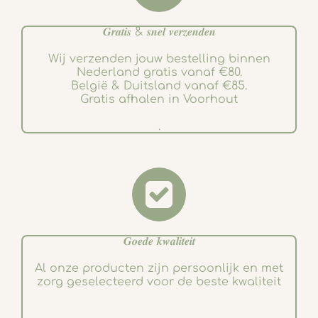
𝑮𝒓𝒂𝒕𝒊𝒔 & 𝒔𝒏𝒆𝒍 𝒗𝒆𝒓𝒛𝒆𝒏𝒅𝒆𝒏
Wij verzenden jouw bestelling binnen
Nederland gratis vanaf €80.
België & Duitsland vanaf €85.
Gratis afhalen in Voorhout
.
𝑮𝒐𝒆𝒅𝒆 𝒌𝒘𝒂𝒍𝒊𝒕𝒆𝒊𝒕
Al onze producten zijn persoonlijk en met
zorg geselecteerd voor de beste kwaliteit