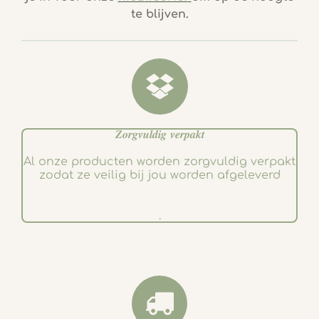
b
a
te blijven.
o
g
o
r
k
a
m
𝒁𝒐𝒓𝒈𝒗𝒖𝒍𝒅𝒊𝒈 𝒗𝒆𝒓𝒑𝒂𝒌𝒕
Al onze producten worden zorgvuldig verpakt
zodat ze veilig bij jou worden afgeleverd
.