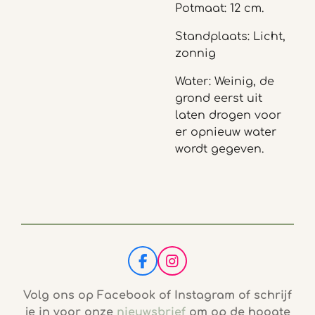
Potmaat: 12 cm.
Standplaats: Licht,
zonnig
Water: Weinig, de
grond eerst uit
laten drogen voor
er opnieuw water
wordt gegeven.
F
I
a
n
c
s
Volg ons op Facebook of Instagram of schrijf
e
t
je in voor onze
nieuwsbrief
om op de hoogte