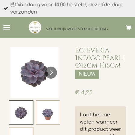
📦 Vandaag voor 14:00 besteld, dezelfde dag
Ga
verzonden
direct
naar
de
natuurlijk moois
voor iedere dag
hoofdinhoud
Echeveria
Indigo Pearl |
Ø12cm H16cm
NIEUW
€ 4,25
Laat het me
weten wanneer
dit product weer