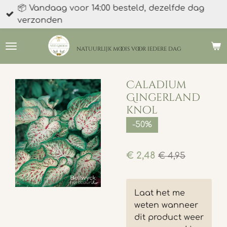
📦 Vandaag voor 14:00 besteld, dezelfde dag
Ga
verzonden
direct
naar
de
natuurlijk moois
voor iedere dag
hoofdinhoud
Caladium
Gingerland
knol
-50%
€ 2,48
€ 4,95
Laat het me
weten wanneer
dit product weer