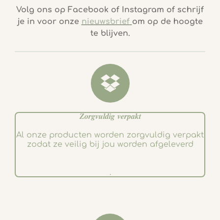
c
s
Volg ons op Facebook of Instagram of schrijf
e
t
je in voor onze
nieuwsbrief
om op de hoogte
b
a
te blijven.
o
g
o
r
k
a
m
𝒁𝒐𝒓𝒈𝒗𝒖𝒍𝒅𝒊𝒈 𝒗𝒆𝒓𝒑𝒂𝒌𝒕
Al onze producten worden zorgvuldig verpakt
zodat ze veilig bij jou worden afgeleverd
.