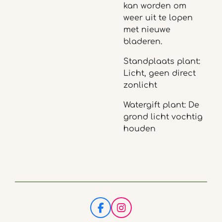
kan worden om
weer uit te lopen
met nieuwe
bladeren.
Standplaats plant:
Licht, geen direct
zonlicht
Watergift plant: De
grond licht vochtig
houden
F
I
a
n