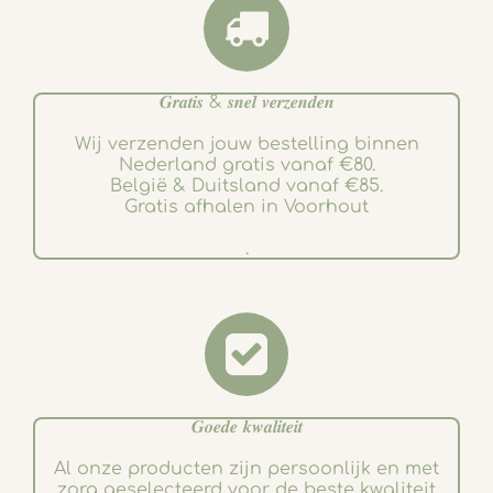
𝑮𝒓𝒂𝒕𝒊𝒔 & 𝒔𝒏𝒆𝒍 𝒗𝒆𝒓𝒛𝒆𝒏𝒅𝒆𝒏
Wij verzenden jouw bestelling binnen
Nederland gratis vanaf €80.
België & Duitsland vanaf €85.
Gratis afhalen in Voorhout
.
𝑮𝒐𝒆𝒅𝒆 𝒌𝒘𝒂𝒍𝒊𝒕𝒆𝒊𝒕
Al onze producten zijn persoonlijk en met
zorg geselecteerd voor de beste kwaliteit