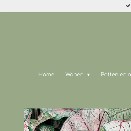
Ga
direct
naar
de
hoofdinhoud
Home
Wonen
Potten en