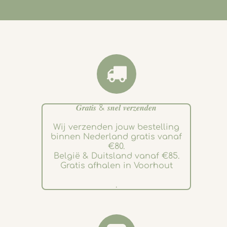
𝑮𝒓𝒂𝒕𝒊𝒔 & 𝒔𝒏𝒆𝒍 𝒗𝒆𝒓𝒛𝒆𝒏𝒅𝒆𝒏
Wij verzenden jouw bestelling
binnen Nederland gratis vanaf
€80.
België & Duitsland vanaf €85.
Gratis afhalen in Voorhout
.