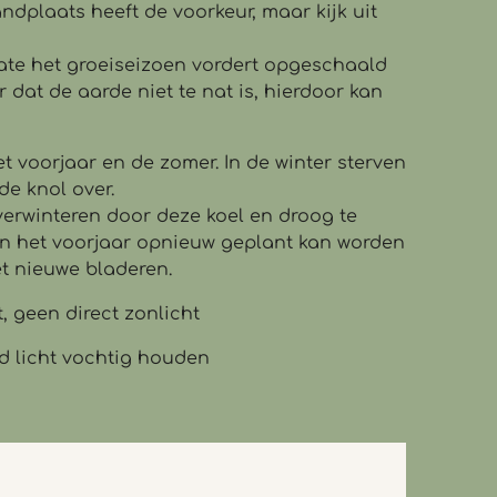
ndplaats heeft de voorkeur, maar kijk uit
ate het groeiseizoen vordert opgeschaald
 dat de aarde niet te nat is, hierdoor kan
et voorjaar en de zomer. In de winter sterven
de knol over.
verwinteren door deze koel en droog te
n het voorjaar opnieuw geplant kan worden
t nieuwe bladeren.
, geen direct zonlicht
nd licht vochtig houden