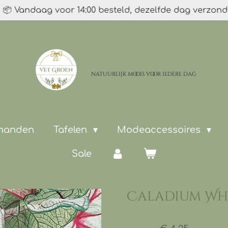
📦 Vandaag voor 14:00 besteld, dezelfde dag verzon
natuurlijk moois
voor iedere dag
 manden
Tafelen
Modeaccessoires
Sale
Caladium Wh