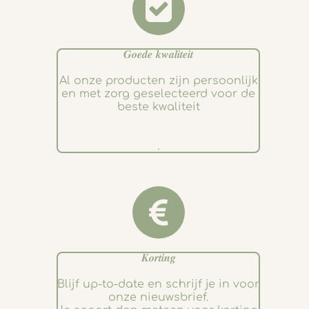
𝑮𝒐𝒆𝒅𝒆 𝒌𝒘𝒂𝒍𝒊𝒕𝒆𝒊𝒕
Al onze producten zijn persoonlijk
en met zorg geselecteerd voor de
beste kwaliteit
.
𝑲𝒐𝒓𝒕𝒊𝒏𝒈
Blijf up-to-date en schrijf je in voor
onze nieuwsbrief.