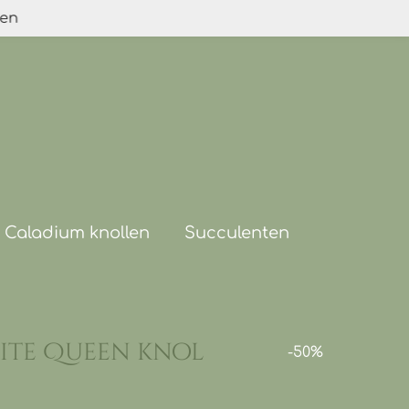
den
Caladium knollen
Succulenten
ite Queen knol
-50%