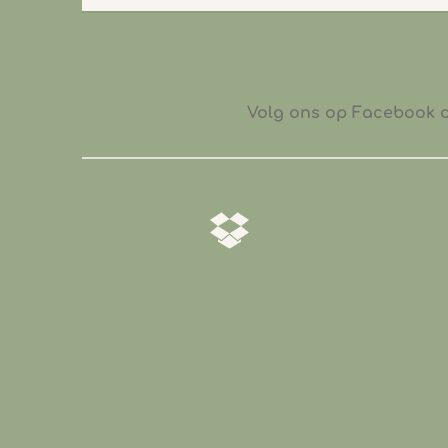
Volg ons op Facebook of
𝒁𝒐𝒓𝒈𝒗𝒖𝒍𝒅𝒊𝒈 𝒗𝒆𝒓𝒑𝒂𝒌𝒕
Al onze producten worden
zorgvuldig verpakt zodat ze veilig
bij jou worden afgeleverd
.