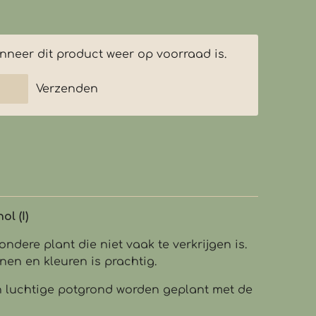
neer dit product weer op voorraad is.
Verzenden
l (I)
ndere plant die niet vaak te verkrijgen is.
nen en kleuren is prachtig.
in luchtige potgrond worden geplant met de