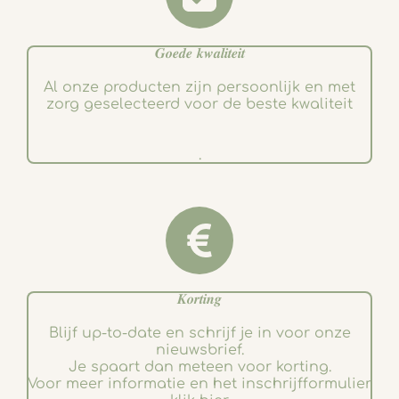
𝑮𝒐𝒆𝒅𝒆 𝒌𝒘𝒂𝒍𝒊𝒕𝒆𝒊𝒕
Al onze producten zijn persoonlijk en met
zorg geselecteerd voor de beste kwaliteit
.
𝑲𝒐𝒓𝒕𝒊𝒏𝒈
Blijf up-to-date en schrijf je in voor onze
nieuwsbrief.
Je spaart dan meteen voor korting.
Voor meer informatie en het inschrijfformulier