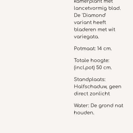
kamerplant met
l
ancetvormig blad.
De 'Diamond'
variant heeft
bladeren met wit
variegata.
Potmaat: 14 cm.
Totale hoogte:
(incl.pot) 50 cm.
Standplaats:
Halfschaduw, geen
direct zonlicht
Water: De grond nat
houden.