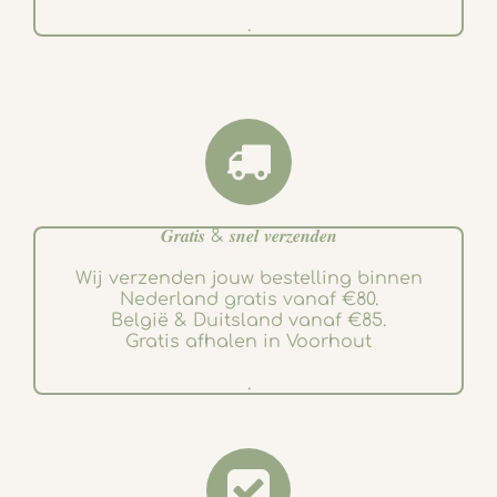
.
𝑮𝒓𝒂𝒕𝒊𝒔 & 𝒔𝒏𝒆𝒍 𝒗𝒆𝒓𝒛𝒆𝒏𝒅𝒆𝒏
Wij verzenden jouw bestelling binnen
Nederland gratis vanaf €80.
België & Duitsland vanaf €85.
Gratis afhalen in Voorhout
.