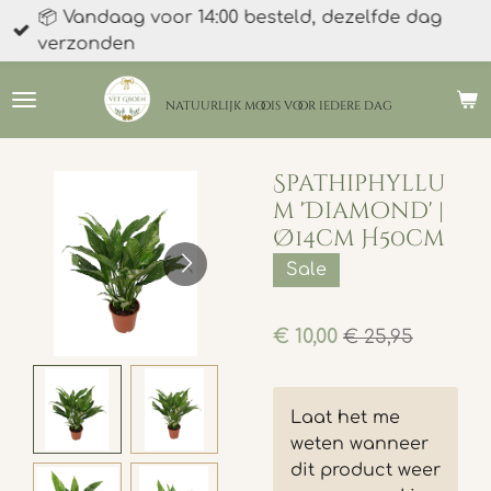
📦 Vandaag voor 14:00 besteld, dezelfde dag
Ga
verzonden
direct
naar
de
natuurlijk moois
voor iedere dag
hoofdinhoud
Spathiphyllu
m 'Diamond' |
Ø14cm H50cm
Sale
€ 10,00
€ 25,95
Laat het me
weten wanneer
dit product weer