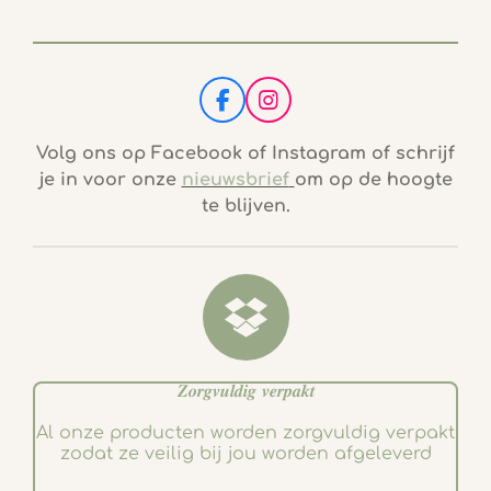
F
I
a
n
c
s
Volg ons op Facebook of Instagram of schrijf
e
t
je in voor onze
nieuwsbrief
om op de hoogte
b
a
te blijven.
o
g
o
r
k
a
m
𝒁𝒐𝒓𝒈𝒗𝒖𝒍𝒅𝒊𝒈 𝒗𝒆𝒓𝒑𝒂𝒌𝒕
Al onze producten worden zorgvuldig verpakt
zodat ze veilig bij jou worden afgeleverd