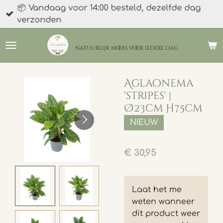
📦 Vandaag voor 14:00 besteld, dezelfde dag
Ga
verzonden
direct
naar
de
natuurlijk moois
voor iedere dag
hoofdinhoud
Aglaonema
'stripes' |
Ø23cm H75cm
NIEUW
€ 30,95
Laat het me
weten wanneer
dit product weer