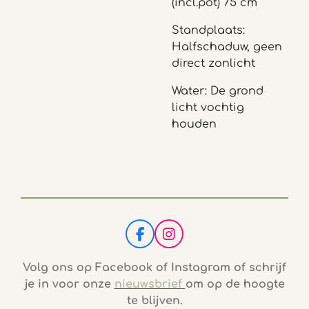
(incl.pot) 75 cm
Standplaats:
Halfschaduw, geen
direct zonlicht
Water: De grond
licht vochtig
houden
F
I
a
n
c
s
Volg ons op Facebook of Instagram of schrijf
e
t
je in voor onze
nieuwsbrief
om op de hoogte
b
a
te blijven.
o
g