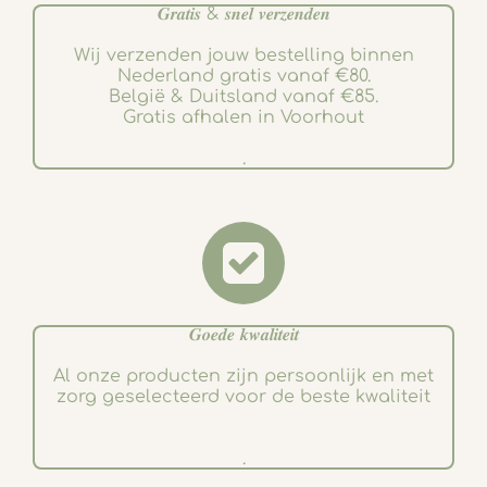
𝑮𝒓𝒂𝒕𝒊𝒔 & 𝒔𝒏𝒆𝒍 𝒗𝒆𝒓𝒛𝒆𝒏𝒅𝒆𝒏
Wij verzenden jouw bestelling binnen
Nederland gratis vanaf €80.
België & Duitsland vanaf €85.
Gratis afhalen in Voorhout
.
𝑮𝒐𝒆𝒅𝒆 𝒌𝒘𝒂𝒍𝒊𝒕𝒆𝒊𝒕
Al onze producten zijn persoonlijk en met
zorg geselecteerd voor de beste kwaliteit
.