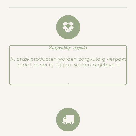
o
r
k
a
m
𝒁𝒐𝒓𝒈𝒗𝒖𝒍𝒅𝒊𝒈 𝒗𝒆𝒓𝒑𝒂𝒌𝒕
Al onze producten worden zorgvuldig verpakt
zodat ze veilig bij jou worden afgeleverd
.