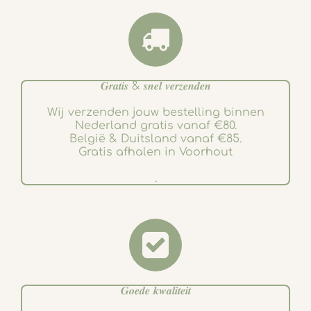
𝑮𝒓𝒂𝒕𝒊𝒔 & 𝒔𝒏𝒆𝒍 𝒗𝒆𝒓𝒛𝒆𝒏𝒅𝒆𝒏
Wij verzenden jouw bestelling binnen
Nederland gratis vanaf €80.
België & Duitsland vanaf €85.
Gratis afhalen in Voorhout
.
𝑮𝒐𝒆𝒅𝒆 𝒌𝒘𝒂𝒍𝒊𝒕𝒆𝒊𝒕