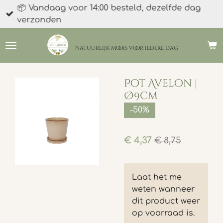
📦 Vandaag voor 14:00 besteld, dezelfde dag
Ga
verzonden
direct
naar
de
natuurlijk moois
voor iedere dag
hoofdinhoud
Pot Avelon |
Ø9cm
-50%
€ 4,37
€ 8,75
Laat het me
weten wanneer
dit product weer
op voorraad is.