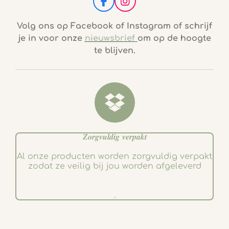
F
I
a
n
c
s
Volg ons op Facebook of Instagram of schrijf
e
t
je in voor onze
nieuwsbrief
om op de hoogte
b
a
te blijven.
o
g
o
r
k
a
m
𝒁𝒐𝒓𝒈𝒗𝒖𝒍𝒅𝒊𝒈 𝒗𝒆𝒓𝒑𝒂𝒌𝒕
Al onze producten worden zorgvuldig verpakt
zodat ze veilig bij jou worden afgeleverd
.