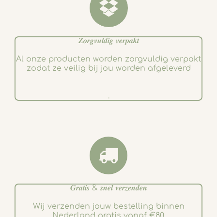
𝒁𝒐𝒓𝒈𝒗𝒖𝒍𝒅𝒊𝒈 𝒗𝒆𝒓𝒑𝒂𝒌𝒕
Al onze producten worden zorgvuldig verpakt
zodat ze veilig bij jou worden afgeleverd
.
𝑮𝒓𝒂𝒕𝒊𝒔 & 𝒔𝒏𝒆𝒍 𝒗𝒆𝒓𝒛𝒆𝒏𝒅𝒆𝒏
Wij verzenden jouw bestelling binnen
Nederland gratis vanaf €80.