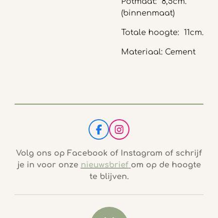
Potmaat: 8,5cm.
(binnenmaat)
Totale hoogte: 11cm.
Materiaal: Cement
F
I
a
n
c
s
Volg ons op Facebook of Instagram of schrijf
e
t
je in voor onze
nieuwsbrief
om op de hoogte
b
a
te blijven.
o
g
o
r
k
a
m