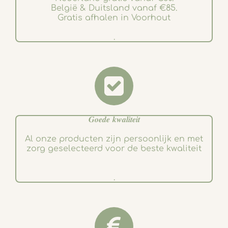
België & Duitsland vanaf €85.
Gratis afhalen in Voorhout
.
𝑮𝒐𝒆𝒅𝒆 𝒌𝒘𝒂𝒍𝒊𝒕𝒆𝒊𝒕
Al onze producten zijn persoonlijk en met
zorg geselecteerd voor de beste kwaliteit
.