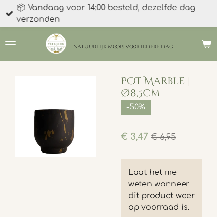
📦 Vandaag voor 14:00 besteld, dezelfde dag
Ga
verzonden
direct
naar
de
natuurlijk moois
voor iedere dag
hoofdinhoud
Pot Marble |
Ø8,5cm
-50%
€ 3,47
€ 6,95
Laat het me
weten wanneer
dit product weer
op voorraad is.