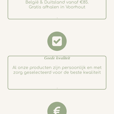
België & Duitsland vanaf €85.
Gratis afhalen in Voorhout
.
𝑮𝒐𝒆𝒅𝒆 𝒌𝒘𝒂𝒍𝒊𝒕𝒆𝒊𝒕
Al onze producten zijn persoonlijk en met
zorg geselecteerd voor de beste kwaliteit
.