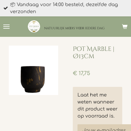
📦 Vandaag voor 14:00 besteld, dezelfde dag
Ga
verzonden
direct
naar
de
natuurlijk moois
voor iedere dag
hoofdinhoud
Pot Marble |
Ø13cm
€ 17,75
Laat het me
weten wanneer
dit product weer
op voorraad is.