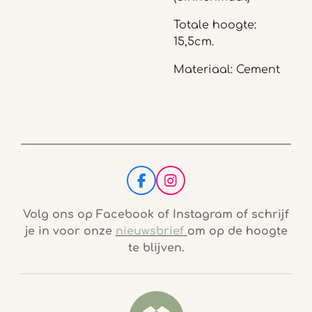
Totale hoogte:
15,5cm.
Materiaal: Cement
F
I
a
n
c
s
Volg ons op Facebook of Instagram of schrijf
e
t
je in voor onze
nieuwsbrief
om op de hoogte
b
a
te blijven.
o
g
o
r
k
a
m