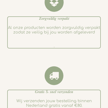
𝒁𝒐𝒓𝒈𝒗𝒖𝒍𝒅𝒊𝒈 𝒗𝒆𝒓𝒑𝒂𝒌𝒕
Al onze producten worden zorgvuldig verpakt
zodat ze veilig bij jou worden afgeleverd
.
𝑮𝒓𝒂𝒕𝒊𝒔 & 𝒔𝒏𝒆𝒍 𝒗𝒆𝒓𝒛𝒆𝒏𝒅𝒆𝒏
Wij verzenden jouw bestelling binnen
Nederland gratis vanaf €80.