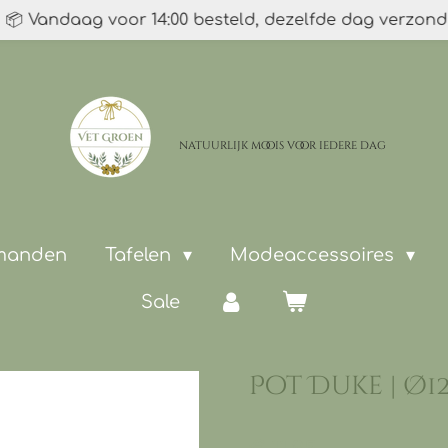
📦 Vandaag voor 14:00 besteld, dezelfde dag verzon
natuurlijk moois
voor iedere dag
 manden
Tafelen
Modeaccessoires
Sale
Pot Duke | Ø