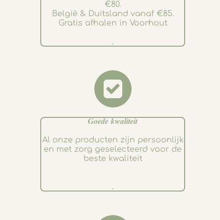
€80.
België & Duitsland vanaf €85.
Gratis afhalen in Voorhout
.
𝑮𝒐𝒆𝒅𝒆 𝒌𝒘𝒂𝒍𝒊𝒕𝒆𝒊𝒕
Al onze producten zijn persoonlijk
en met zorg geselecteerd voor de
beste kwaliteit
.