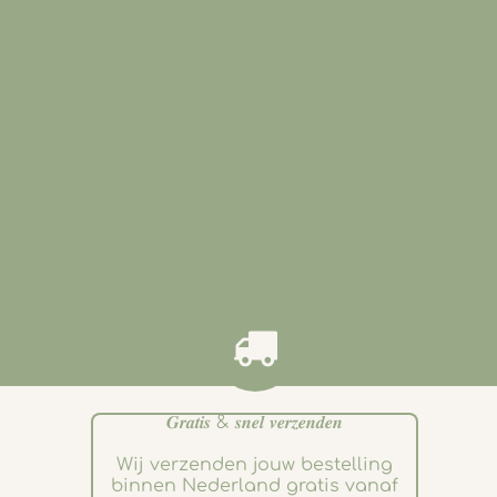
𝒁𝒐𝒓𝒈𝒗𝒖𝒍𝒅𝒊𝒈 𝒗𝒆𝒓𝒑𝒂𝒌𝒕
Al onze producten worden
zorgvuldig verpakt zodat ze veilig
bij jou worden afgeleverd
.
𝑮𝒓𝒂𝒕𝒊𝒔 & 𝒔𝒏𝒆𝒍 𝒗𝒆𝒓𝒛𝒆𝒏𝒅𝒆𝒏
Wij verzenden jouw bestelling
binnen Nederland gratis vanaf