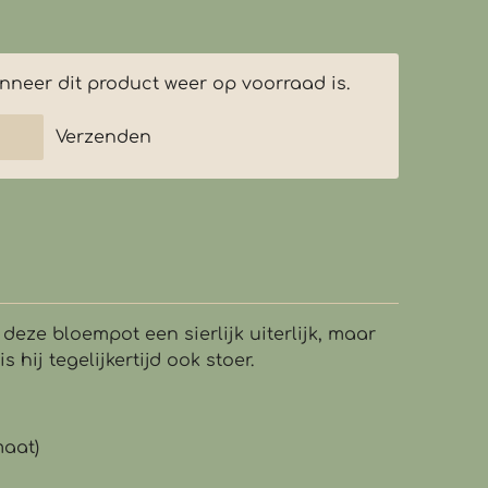
neer dit product weer op voorraad is.
Verzenden
deze bloempot een sierlijk uiterlijk, maar
s hij tegelijkertijd ook stoer.
maat)