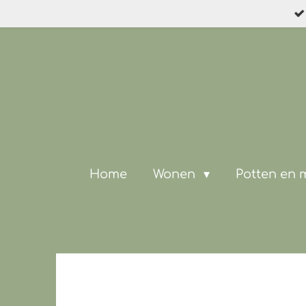
Ga
direct
naar
de
hoofdinhoud
Home
Wonen
Potten en