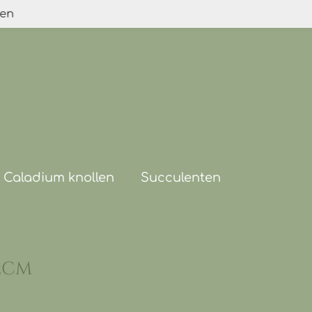
den
Caladium knollen
Succulenten
12cm