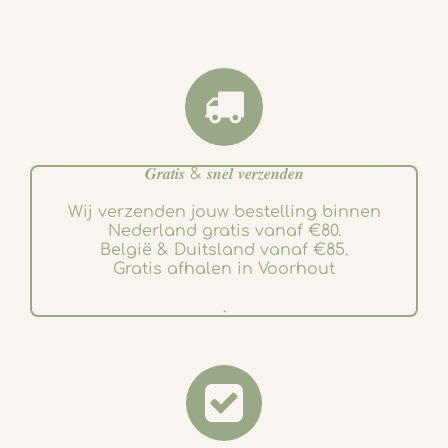
𝑮𝒓𝒂𝒕𝒊𝒔 & 𝒔𝒏𝒆𝒍 𝒗𝒆𝒓𝒛𝒆𝒏𝒅𝒆𝒏
Wij verzenden jouw bestelling binnen
Nederland gratis vanaf €80.
België & Duitsland vanaf €85.
Gratis afhalen in Voorhout
.