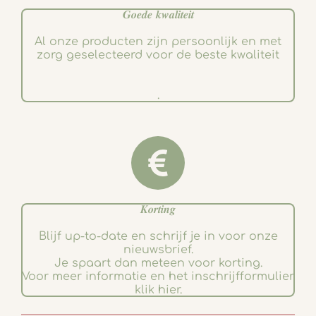
𝑮𝒐𝒆𝒅𝒆 𝒌𝒘𝒂𝒍𝒊𝒕𝒆𝒊𝒕
Al onze producten zijn persoonlijk en met
zorg geselecteerd voor de beste kwaliteit
.
𝑲𝒐𝒓𝒕𝒊𝒏𝒈
Blijf up-to-date en schrijf je in voor onze
nieuwsbrief.
Je spaart dan meteen voor korting.
Voor meer informatie en het inschrijfformulier
klik hier.