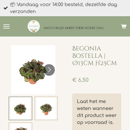
📦 Vandaag voor 14:00 besteld, dezelfde dag
Ga
verzonden
direct
naar
de
natuurlijk moois
voor iedere dag
hoofdinhoud
Begonia
Bostella |
Ø13cm H25cm
€ 6,50
Laat het me
weten wanneer
dit product weer
op voorraad is.