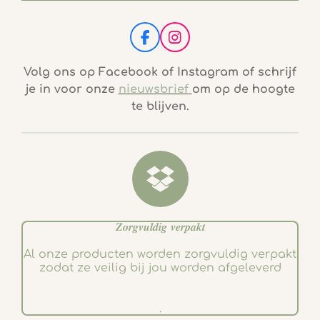
F
I
a
n
c
s
Volg ons op Facebook of Instagram of schrijf
e
t
je in voor onze
nieuwsbrief
om op de hoogte
b
a
te blijven.
o
g
o
r
k
a
m
𝒁𝒐𝒓𝒈𝒗𝒖𝒍𝒅𝒊𝒈 𝒗𝒆𝒓𝒑𝒂𝒌𝒕
Al onze producten worden zorgvuldig verpakt
zodat ze veilig bij jou worden afgeleverd
.