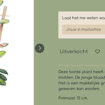
€ 13,95
Laat het me weten wan
Uitverkocht
Deze bonte plant heeft 
midden. De jonge blaadj
Het is een makkelijke g
geweven kan worden.
Potmaat: 12 cm.