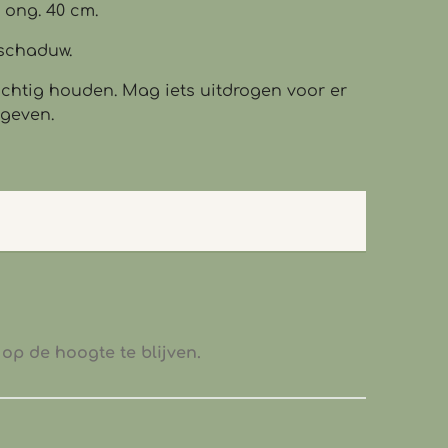
: ong. 40 cm.
fschaduw.
ochtig houden. Mag iets uitdrogen voor er
geven.
op de hoogte te blijven.