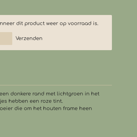
neer dit product weer op voorraad is.
Verzenden
een donkere rand met lichtgroen in het
es hebben een roze tint.
roeier die om het houten frame heen