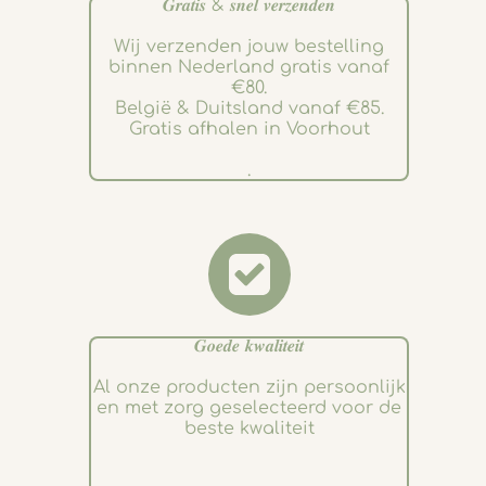
𝑮𝒓𝒂𝒕𝒊𝒔 & 𝒔𝒏𝒆𝒍 𝒗𝒆𝒓𝒛𝒆𝒏𝒅𝒆𝒏
Wij verzenden jouw bestelling
binnen Nederland gratis vanaf
€80.
België & Duitsland vanaf €85.
Gratis afhalen in Voorhout
.
𝑮𝒐𝒆𝒅𝒆 𝒌𝒘𝒂𝒍𝒊𝒕𝒆𝒊𝒕
Al onze producten zijn persoonlijk
en met zorg geselecteerd voor de
beste kwaliteit