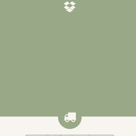
𝒁𝒐𝒓𝒈𝒗𝒖𝒍𝒅𝒊𝒈 𝒗𝒆𝒓𝒑𝒂𝒌𝒕
Al onze producten worden
zorgvuldig verpakt zodat ze veilig
bij jou worden afgeleverd
.