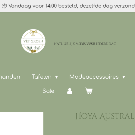
📦 Vandaag voor 14:00 besteld, dezelfde dag verzon
natuurlijk moois
voor iedere dag
 manden
Tafelen
Modeaccessoires
Sale
Hoya Australis