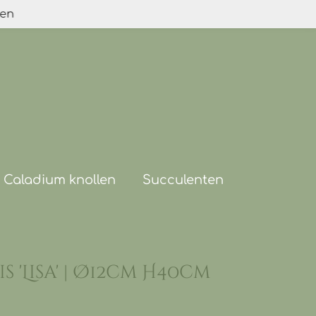
den
Caladium knollen
Succulenten
 'Lisa' | Ø12cm H40cm