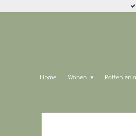
Ga
direct
naar
de
hoofdinhoud
Home
Wonen
Potten en