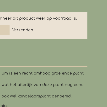
neer dit product weer op voorraad is.
Verzenden
um is een recht omhoog groeiende plant
, wat het uiterlijk van deze plant nog eens
ij ook wel kandelaarsplant genoemd.
mig.