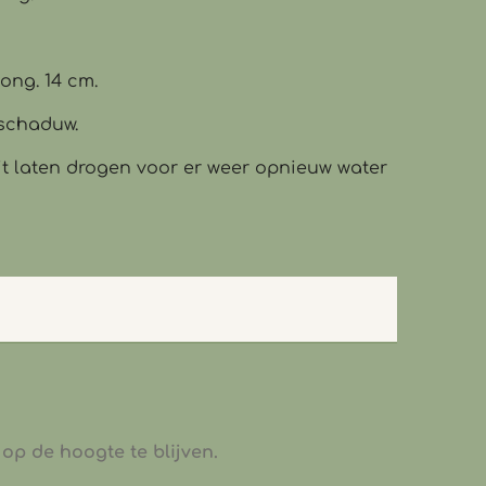
 ong. 14 cm.
fschaduw.
it laten drogen voor er weer opnieuw water
op de hoogte te blijven.