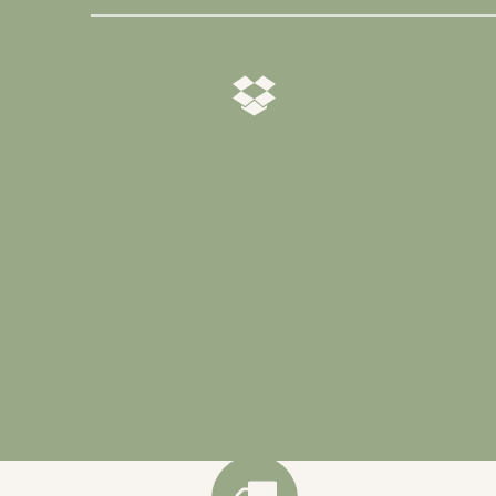
𝒁𝒐𝒓𝒈𝒗𝒖𝒍𝒅𝒊𝒈 𝒗𝒆𝒓𝒑𝒂𝒌𝒕
Al onze producten worden
zorgvuldig verpakt zodat ze veilig
bij jou worden afgeleverd
.