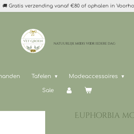
🚚 Gratis verzending vanaf €80 of ophalen in Voorh
natuurlijk moois
voor iedere dag
 manden
Tafelen
Modeaccessoires
Sale
Euphorbia m