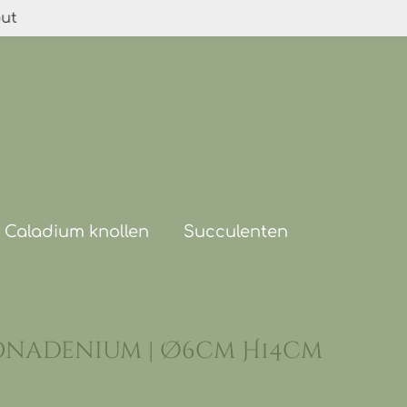
out
Caladium knollen
Succulenten
onadenium | Ø6cm H14cm