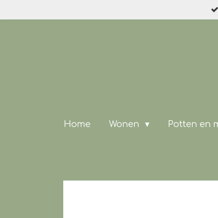
Ga
direct
naar
de
hoofdinhoud
Home
Wonen
Potten en