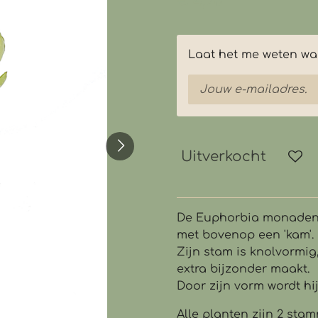
€ 4,95
Laat het me weten wan
Uitverkocht
De Euphorbia monadeni
met bovenop een 'kam'.
Zijn stam is knolvormig
extra bijzonder maakt.
Door zijn vorm wordt h
Alle planten zijn 2 stam