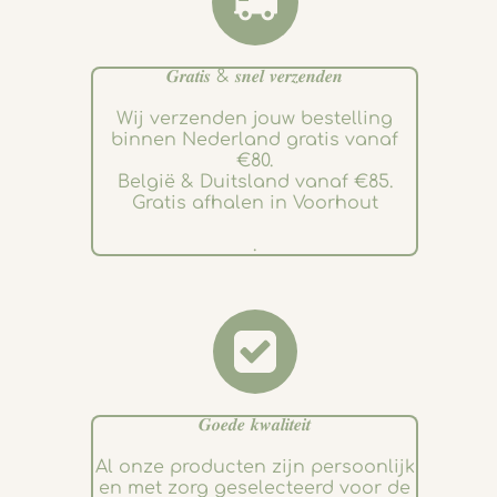
𝑮𝒓𝒂𝒕𝒊𝒔 & 𝒔𝒏𝒆𝒍 𝒗𝒆𝒓𝒛𝒆𝒏𝒅𝒆𝒏
Wij verzenden jouw bestelling
binnen Nederland gratis vanaf
€80.
België & Duitsland vanaf €85.
Gratis afhalen in Voorhout
.
𝑮𝒐𝒆𝒅𝒆 𝒌𝒘𝒂𝒍𝒊𝒕𝒆𝒊𝒕
Al onze producten zijn persoonlijk
en met zorg geselecteerd voor de