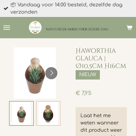
📦 Vandaag voor 14:00 besteld, dezelfde dag
Ga
verzonden
direct
naar
de
natuurlijk moois
voor iedere dag
hoofdinhoud
Haworthia
glauca |
Ø10,5cm H16cm
NIEUW
€ 7,95
Laat het me
weten wanneer
dit product weer