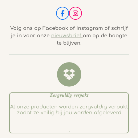
F
I
a
n
c
s
Volg ons op Facebook of Instagram of schrijf
e
t
je in voor onze
nieuwsbrief
om op de hoogte
b
a
te blijven.
o
g
o
r
k
a
m
𝒁𝒐𝒓𝒈𝒗𝒖𝒍𝒅𝒊𝒈 𝒗𝒆𝒓𝒑𝒂𝒌𝒕
Al onze producten worden zorgvuldig verpakt
zodat ze veilig bij jou worden afgeleverd
.