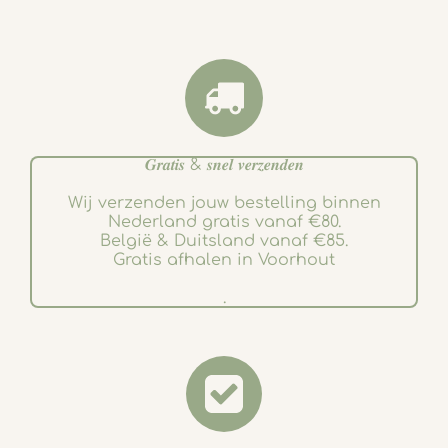
𝑮𝒓𝒂𝒕𝒊𝒔 & 𝒔𝒏𝒆𝒍 𝒗𝒆𝒓𝒛𝒆𝒏𝒅𝒆𝒏
Wij verzenden jouw bestelling binnen
Nederland gratis vanaf €80.
België & Duitsland vanaf €85.
Gratis afhalen in Voorhout
.