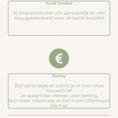
𝑮𝒐𝒆𝒅𝒆 𝒌𝒘𝒂𝒍𝒊𝒕𝒆𝒊𝒕
Al onze producten zijn persoonlijk en met
zorg geselecteerd voor de beste kwaliteit
.
𝑲𝒐𝒓𝒕𝒊𝒏𝒈
Blijf up-to-date en schrijf je in voor onze
nieuwsbrief.
Je spaart dan meteen voor korting.
Voor meer informatie en het inschrijfformulier
klik hier.