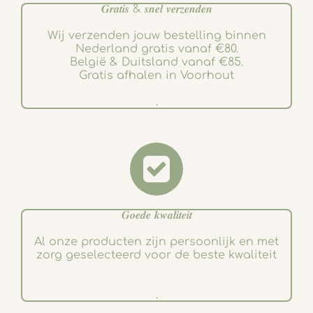
𝑮𝒓𝒂𝒕𝒊𝒔 & 𝒔𝒏𝒆𝒍 𝒗𝒆𝒓𝒛𝒆𝒏𝒅𝒆𝒏
Wij verzenden jouw bestelling binnen
Nederland gratis vanaf €80.
België & Duitsland vanaf €85.
Gratis afhalen in Voorhout
.
𝑮𝒐𝒆𝒅𝒆 𝒌𝒘𝒂𝒍𝒊𝒕𝒆𝒊𝒕
Al onze producten zijn persoonlijk en met
zorg geselecteerd voor de beste kwaliteit
.