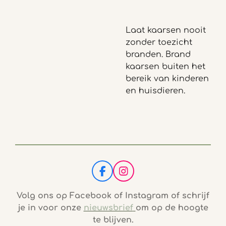
Laat kaarsen nooit
zonder toezicht
branden. Brand
kaarsen buiten het
bereik van kinderen
en huisdieren.
F
I
a
n
c
s
Volg ons op Facebook of Instagram of schrijf
e
t
je in voor onze
nieuwsbrief
om op de hoogte
b
a
te blijven.
o
g