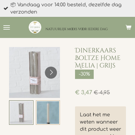
📦 Vandaag voor 14:00 besteld, dezelfde dag
Ga
verzonden
direct
naar
de
natuurlijk moois
voor iedere dag
hoofdinhoud
Dinerkaars
Boltze Home
Melia | grijs
-30%
€ 3,47
€ 4,95
Laat het me
weten wanneer
dit product weer