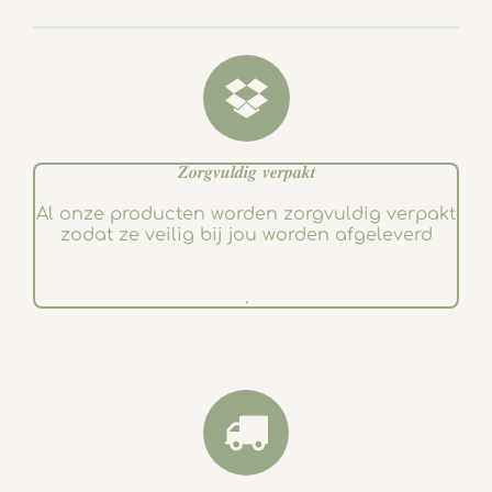
o
r
k
a
m
𝒁𝒐𝒓𝒈𝒗𝒖𝒍𝒅𝒊𝒈 𝒗𝒆𝒓𝒑𝒂𝒌𝒕
Al onze producten worden zorgvuldig verpakt
zodat ze veilig bij jou worden afgeleverd
.