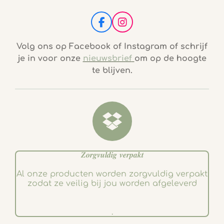
F
I
a
n
c
s
Volg ons op Facebook of Instagram of schrijf
e
t
je in voor onze
nieuwsbrief
om op de hoogte
b
a
te blijven.
o
g
o
r
k
a
m
𝒁𝒐𝒓𝒈𝒗𝒖𝒍𝒅𝒊𝒈 𝒗𝒆𝒓𝒑𝒂𝒌𝒕
Al onze producten worden zorgvuldig verpakt
zodat ze veilig bij jou worden afgeleverd
.