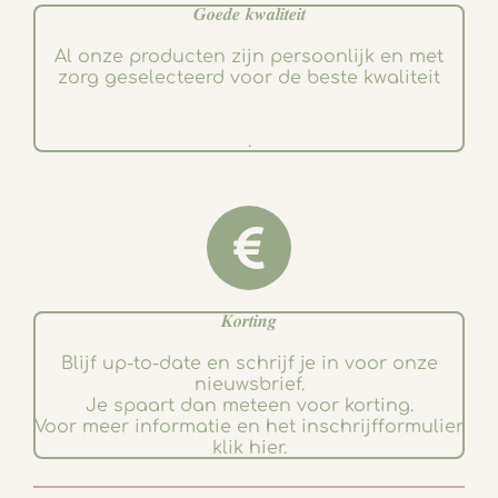
𝑮𝒐𝒆𝒅𝒆 𝒌𝒘𝒂𝒍𝒊𝒕𝒆𝒊𝒕
Al onze producten zijn persoonlijk en met
zorg geselecteerd voor de beste kwaliteit
.
𝑲𝒐𝒓𝒕𝒊𝒏𝒈
Blijf up-to-date en schrijf je in voor onze
nieuwsbrief.
Je spaart dan meteen voor korting.
Voor meer informatie en het inschrijfformulier
klik hier.