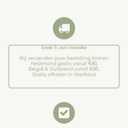
𝑮𝒓𝒂𝒕𝒊𝒔 & 𝒔𝒏𝒆𝒍 𝒗𝒆𝒓𝒛𝒆𝒏𝒅𝒆𝒏
Wij verzenden jouw bestelling binnen
Nederland gratis vanaf €80.
België & Duitsland vanaf €85.
Gratis afhalen in Voorhout
.