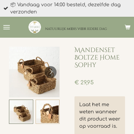
📦 Vandaag voor 14:00 besteld, dezelfde dag
Ga
verzonden
direct
naar
de
natuurlijk moois
voor iedere dag
hoofdinhoud
Mandenset
Boltze Home
Sophy
€ 29,95
Laat het me
weten wanneer
dit product weer
op voorraad is.