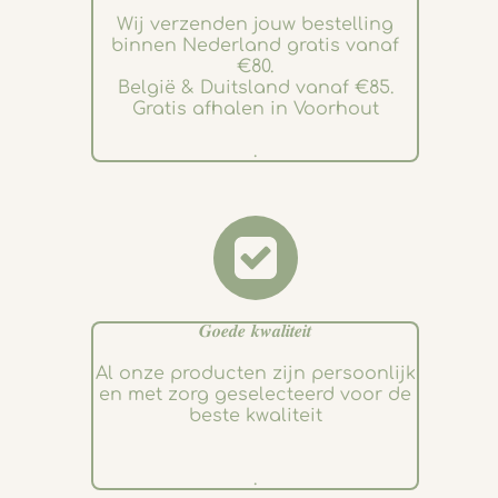
Wij verzenden jouw bestelling
binnen Nederland gratis vanaf
€80.
België & Duitsland vanaf €85.
Gratis afhalen in Voorhout
.
𝑮𝒐𝒆𝒅𝒆 𝒌𝒘𝒂𝒍𝒊𝒕𝒆𝒊𝒕
Al onze producten zijn persoonlijk
en met zorg geselecteerd voor de
beste kwaliteit
.