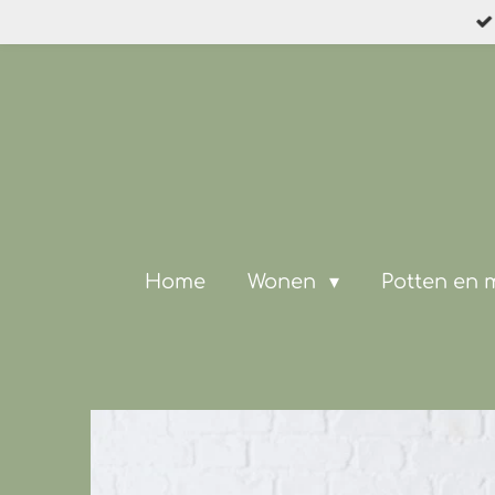
Ga
direct
naar
de
hoofdinhoud
Home
Wonen
Potten en