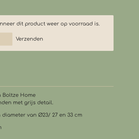
neer dit product weer op voorraad is.
Verzenden
n Boltze Home
den met grijs detail.
diameter van Ø23/ 27 en 33 cm
m