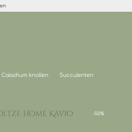
den
Caladium knollen
Succulenten
ltze Home Kavio
-50%