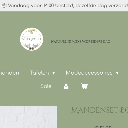
📦 Vandaag voor 14:00 besteld, dezelfde dag verzon
natuurlijk moois
voor iedere dag
 manden
Tafelen
Modeaccessoires
Sale
Mandenset Bo