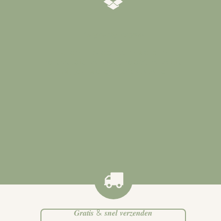
𝒁𝒐𝒓𝒈𝒗𝒖𝒍𝒅𝒊𝒈 𝒗𝒆𝒓𝒑𝒂𝒌𝒕
Al onze producten worden
zorgvuldig verpakt zodat ze veilig
bij jou worden afgeleverd
.
𝑮𝒓𝒂𝒕𝒊𝒔 & 𝒔𝒏𝒆𝒍 𝒗𝒆𝒓𝒛𝒆𝒏𝒅𝒆𝒏