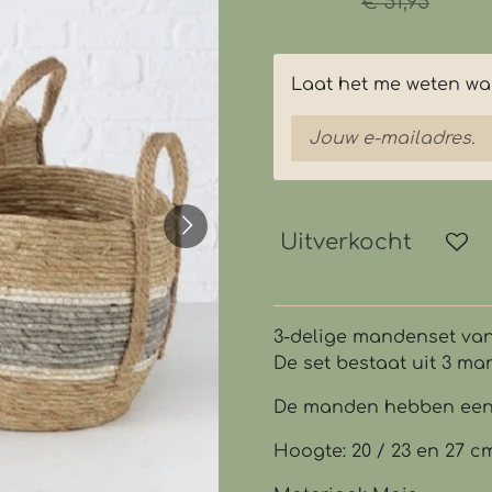
€ 25,97
€ 51,95
Laat het me weten wan
Uitverkocht
3-delige mandenset va
De set bestaat uit 3 man
De manden hebben een 
Hoogte: 20 / 23 en 27 c