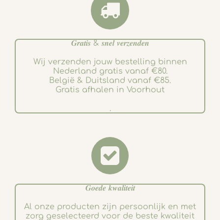
𝑮𝒓𝒂𝒕𝒊𝒔 & 𝒔𝒏𝒆𝒍 𝒗𝒆𝒓𝒛𝒆𝒏𝒅𝒆𝒏
Wij verzenden jouw bestelling binnen
Nederland gratis vanaf €80.
België & Duitsland vanaf €85.
Gratis afhalen in Voorhout
.
𝑮𝒐𝒆𝒅𝒆 𝒌𝒘𝒂𝒍𝒊𝒕𝒆𝒊𝒕
Al onze producten zijn persoonlijk en met
zorg geselecteerd voor de beste kwaliteit