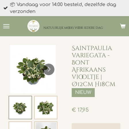
📦 Vandaag voor 14:00 besteld, dezelfde dag
Ga
verzonden
direct
naar
de
natuurlijk moois
voor iedere dag
hoofdinhoud
Saintpaulia
variegata -
Bont
Afrikaans
viooltje |
Ø12cm H18cm
NIEUW
€ 17,95