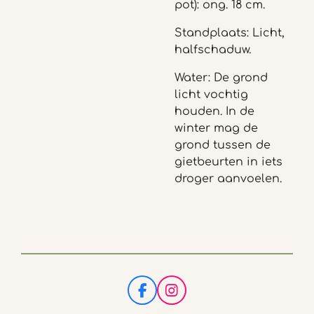
pot): ong. 18 cm.
Standplaats: Licht,
halfschaduw.
Water: De grond
licht vochtig
houden. In de
winter mag de
grond tussen de
gietbeurten in iets
droger aanvoelen.
F
I
a
n