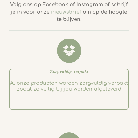
c
s
Volg ons op Facebook of Instagram of schrijf
e
t
je in voor onze
nieuwsbrief
om op de hoogte
b
a
te blijven.
o
g
o
r
k
a
m
𝒁𝒐𝒓𝒈𝒗𝒖𝒍𝒅𝒊𝒈 𝒗𝒆𝒓𝒑𝒂𝒌𝒕
Al onze producten worden zorgvuldig verpakt
zodat ze veilig bij jou worden afgeleverd
.