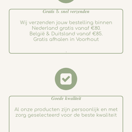
𝑮𝒓𝒂𝒕𝒊𝒔 & 𝒔𝒏𝒆𝒍 𝒗𝒆𝒓𝒛𝒆𝒏𝒅𝒆𝒏
Wij verzenden jouw bestelling binnen
Nederland gratis vanaf €80.
België & Duitsland vanaf €85.
Gratis afhalen in Voorhout
.
𝑮𝒐𝒆𝒅𝒆 𝒌𝒘𝒂𝒍𝒊𝒕𝒆𝒊𝒕
Al onze producten zijn persoonlijk en met
zorg geselecteerd voor de beste kwaliteit
.