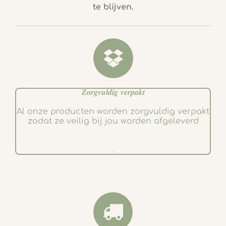
b
a
te blijven.
o
g
o
r
k
a
m
𝒁𝒐𝒓𝒈𝒗𝒖𝒍𝒅𝒊𝒈 𝒗𝒆𝒓𝒑𝒂𝒌𝒕
Al onze producten worden zorgvuldig verpakt
zodat ze veilig bij jou worden afgeleverd
.