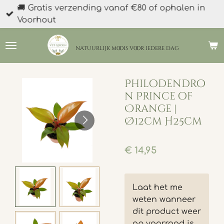
🚚 Gratis verzending vanaf €80 of ophalen in
Ga
Voorhout
direct
naar
de
natuurlijk moois
voor iedere dag
hoofdinhoud
Philodendro
n Prince of
Orange |
Ø12cm H25cm
€ 14,95
Laat het me
weten wanneer
dit product weer
op voorraad is.