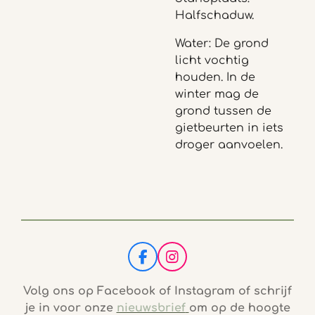
Halfschaduw.
Water: De grond
licht vochtig
houden. In de
winter mag de
grond tussen de
gietbeurten in iets
droger aanvoelen.
F
I
a
n
c
s
Volg ons op Facebook of Instagram of schrijf
e
t
je in voor onze
nieuwsbrief
om op de hoogte