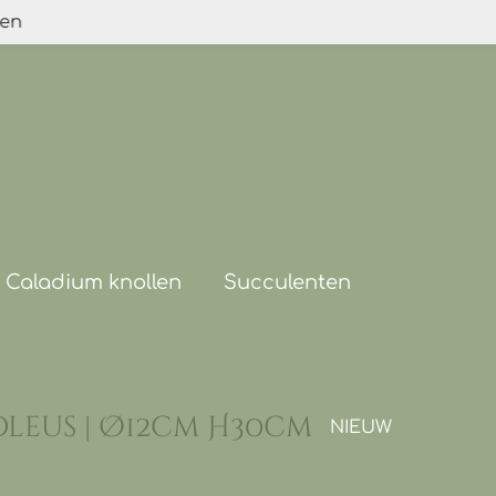
den
Caladium knollen
Succulenten
oleus | Ø12cm H30cm
NIEUW