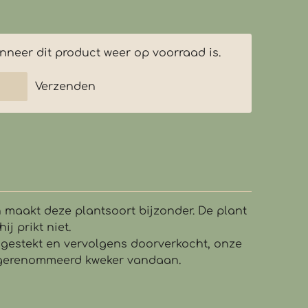
neer dit product weer op voorraad is.
Verzenden
 maakt deze plantsoort bijzonder. De plant
ij prikt niet.
 gestekt en vervolgens doorverkocht, onze
 gerenommeerd kweker vandaan.