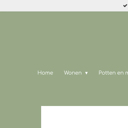
Ga
direct
naar
de
hoofdinhoud
Home
Wonen
Potten en