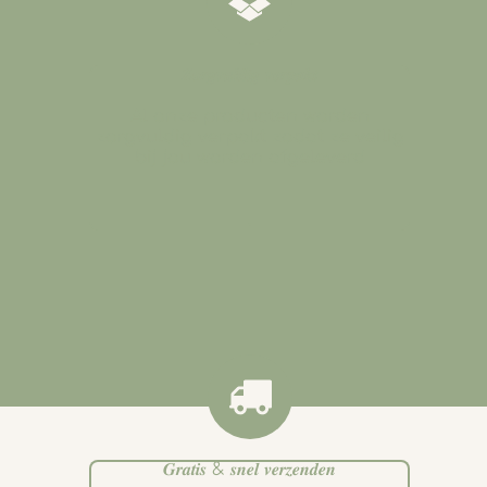
𝒁𝒐𝒓𝒈𝒗𝒖𝒍𝒅𝒊𝒈 𝒗𝒆𝒓𝒑𝒂𝒌𝒕
Al onze producten worden
zorgvuldig verpakt zodat ze veilig
bij jou worden afgeleverd
.
𝑮𝒓𝒂𝒕𝒊𝒔 & 𝒔𝒏𝒆𝒍 𝒗𝒆𝒓𝒛𝒆𝒏𝒅𝒆𝒏