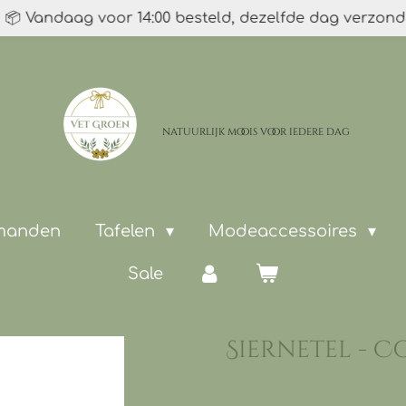
📦 Vandaag voor 14:00 besteld, dezelfde dag verzon
natuurlijk moois
voor iedere dag
 manden
Tafelen
Modeaccessoires
Sale
Siernetel - C