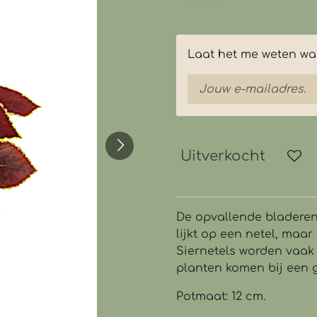
€ 4,50
Laat het me weten wan
Uitverkocht
De opvallende bladeren
lijkt op een netel, maar h
Siernetels worden vaak
planten komen bij een
Potmaat: 12 cm.