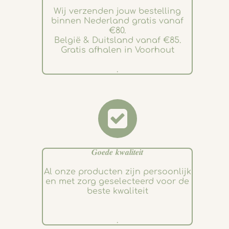
Wij verzenden jouw bestelling
binnen Nederland gratis vanaf
€80.
België & Duitsland vanaf €85.
Gratis afhalen in Voorhout
.
𝑮𝒐𝒆𝒅𝒆 𝒌𝒘𝒂𝒍𝒊𝒕𝒆𝒊𝒕
Al onze producten zijn persoonlijk
en met zorg geselecteerd voor de
beste kwaliteit
.