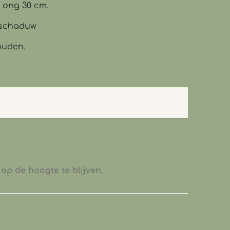
: ong 30 cm.
lfschaduw
ouden.
op de hoogte te blijven.