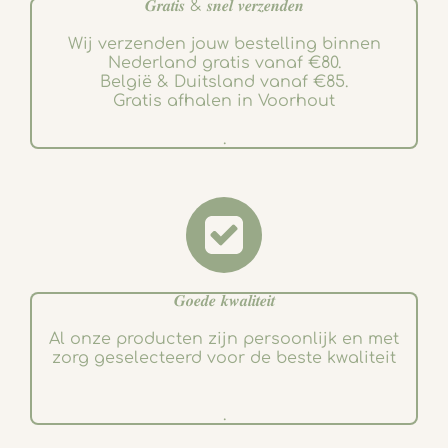
𝑮𝒓𝒂𝒕𝒊𝒔 & 𝒔𝒏𝒆𝒍 𝒗𝒆𝒓𝒛𝒆𝒏𝒅𝒆𝒏
Wij verzenden jouw bestelling binnen
Nederland gratis vanaf €80.
België & Duitsland vanaf €85.
Gratis afhalen in Voorhout
.
𝑮𝒐𝒆𝒅𝒆 𝒌𝒘𝒂𝒍𝒊𝒕𝒆𝒊𝒕
Al onze producten zijn persoonlijk en met
zorg geselecteerd voor de beste kwaliteit
.