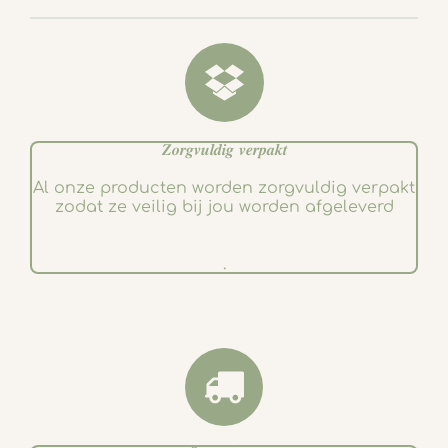
o
r
k
a
m
𝒁𝒐𝒓𝒈𝒗𝒖𝒍𝒅𝒊𝒈 𝒗𝒆𝒓𝒑𝒂𝒌𝒕
Al onze producten worden zorgvuldig verpakt
zodat ze veilig bij jou worden afgeleverd
.