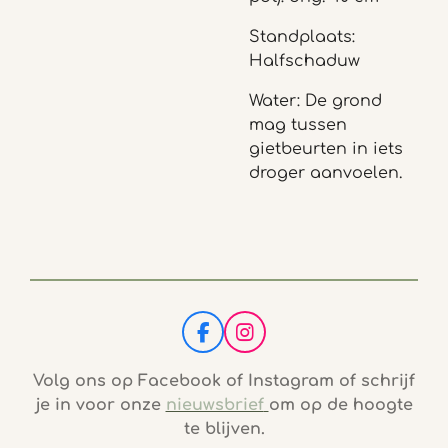
Standplaats:
Halfschaduw
Water: De grond
mag tussen
gietbeurten in iets
droger aanvoelen.
F
I
a
n
c
s
Volg ons op Facebook of Instagram of schrijf
e
t
je in voor onze
nieuwsbrief
om op de hoogte
b
a
te blijven.
o
g