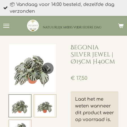
📦 Vandaag voor 14:00 besteld, dezelfde dag
Ga
verzonden
direct
naar
de
natuurlijk moois
voor iedere dag
hoofdinhoud
Begonia
Silver jewel |
Ø15cm H40cm
€ 17,50
Laat het me
weten wanneer
dit product weer
op voorraad is.