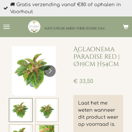
🚚 Gratis verzending vanaf €80 of ophalen in
Ga
Voorhout
direct
naar
de
natuurlijk moois
voor iedere dag
hoofdinhoud
Aglaonema
Paradise red |
Ø19cm H54cm
€ 33,50
Laat het me
weten wanneer
dit product weer
op voorraad is.