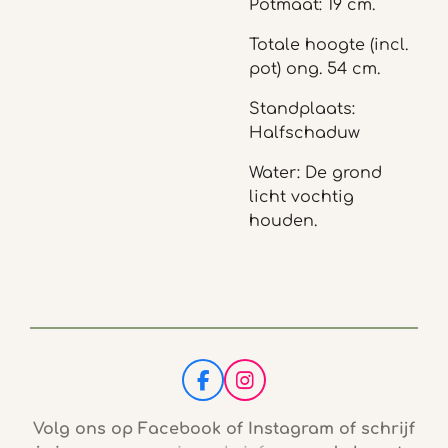
Potmaat: 19 cm.
Totale hoogte (incl.
pot) ong. 54 cm.
Standplaats:
Halfschaduw
Water: De grond
licht vochtig
houden.
F
I
a
n
c
s
Volg ons op Facebook of Instagram of schrijf
e
t