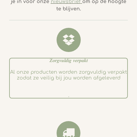
je in voor onze
nieuwsbrief
om op de hoogte
b
a
te blijven.
o
g
o
r
k
a
m
𝒁𝒐𝒓𝒈𝒗𝒖𝒍𝒅𝒊𝒈 𝒗𝒆𝒓𝒑𝒂𝒌𝒕
Al onze producten worden zorgvuldig verpakt
zodat ze veilig bij jou worden afgeleverd
.