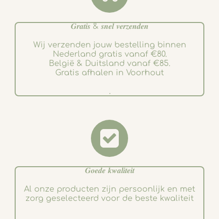
𝑮𝒓𝒂𝒕𝒊𝒔 & 𝒔𝒏𝒆𝒍 𝒗𝒆𝒓𝒛𝒆𝒏𝒅𝒆𝒏
Wij verzenden jouw bestelling binnen
Nederland gratis vanaf €80.
België & Duitsland vanaf €85.
Gratis afhalen in Voorhout
.
𝑮𝒐𝒆𝒅𝒆 𝒌𝒘𝒂𝒍𝒊𝒕𝒆𝒊𝒕
Al onze producten zijn persoonlijk en met
zorg geselecteerd voor de beste kwaliteit