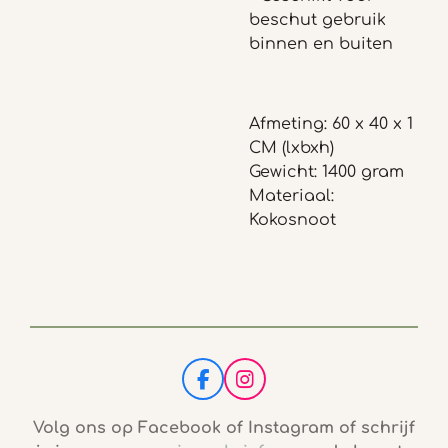
beschut gebruik
binnen en buiten
Afmeting: 60 x 40 x 1
CM (lxbxh)
Gewicht: 1400 gram
Materiaal:
Kokosnoot
F
I
a
n
c
s
Volg ons op Facebook of Instagram of schrijf
e
t