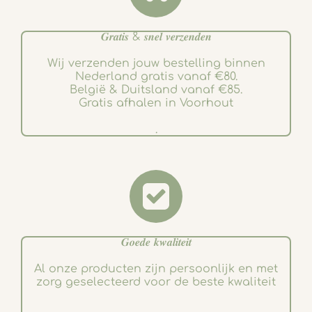
𝑮𝒓𝒂𝒕𝒊𝒔 & 𝒔𝒏𝒆𝒍 𝒗𝒆𝒓𝒛𝒆𝒏𝒅𝒆𝒏
Wij verzenden jouw bestelling binnen
Nederland gratis vanaf €80.
België & Duitsland vanaf €85.
Gratis afhalen in Voorhout
.
𝑮𝒐𝒆𝒅𝒆 𝒌𝒘𝒂𝒍𝒊𝒕𝒆𝒊𝒕
Al onze producten zijn persoonlijk en met
zorg geselecteerd voor de beste kwaliteit