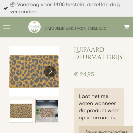
📦 Vandaag voor 14:00 besteld, dezelfde dag
Ga
verzonden
direct
naar
de
natuurlijk moois
voor iedere dag
hoofdinhoud
Luipaard
deurmat grijs
€ 24,95
Laat het me
weten wanneer
dit product weer
op voorraad is.