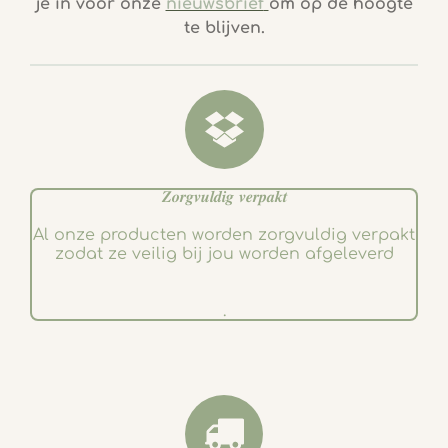
je in voor onze
nieuwsbrief
om op de hoogte
b
a
te blijven.
o
g
o
r
k
a
m
𝒁𝒐𝒓𝒈𝒗𝒖𝒍𝒅𝒊𝒈 𝒗𝒆𝒓𝒑𝒂𝒌𝒕
Al onze producten worden zorgvuldig verpakt
zodat ze veilig bij jou worden afgeleverd
.