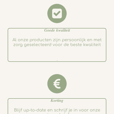
𝑮𝒐𝒆𝒅𝒆 𝒌𝒘𝒂𝒍𝒊𝒕𝒆𝒊𝒕
Al onze producten zijn persoonlijk en met
zorg geselecteerd voor de beste kwaliteit
.
𝑲𝒐𝒓𝒕𝒊𝒏𝒈
Blijf up-to-date en schrijf je in voor onze