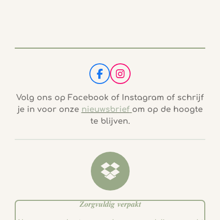
F
I
a
n
c
s
Volg ons op Facebook of Instagram of schrijf
e
t
je in voor onze
nieuwsbrief
om op de hoogte
b
a
te blijven.
o
g
o
r
k
a
m
𝒁𝒐𝒓𝒈𝒗𝒖𝒍𝒅𝒊𝒈 𝒗𝒆𝒓𝒑𝒂𝒌𝒕