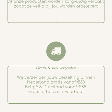
Al onze producten worden zorgvuldig verpakt
zodat ze veilig bij jou worden afgeleverd
.
𝑮𝒓𝒂𝒕𝒊𝒔 & 𝒔𝒏𝒆𝒍 𝒗𝒆𝒓𝒛𝒆𝒏𝒅𝒆𝒏
Wij verzenden jouw bestelling binnen
Nederland gratis vanaf €80.
België & Duitsland vanaf €85.
Gratis afhalen in Voorhout
.