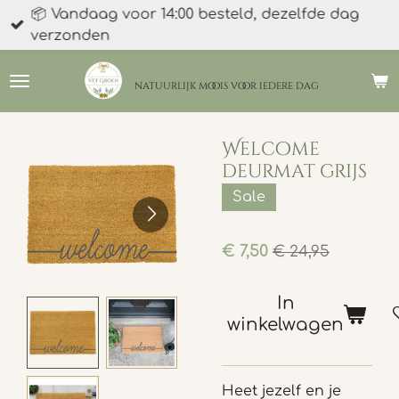
📦 Vandaag voor 14:00 besteld, dezelfde dag
Ga
verzonden
direct
naar
de
natuurlijk moois
voor iedere dag
hoofdinhoud
Welcome
deurmat grijs
Sale
€ 7,50
€ 24,95
In
winkelwagen
Heet jezelf en je