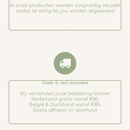
Al onze producten worden zorgvuldig verpakt
zodat ze veilig bij jou worden afgeleverd
.
𝑮𝒓𝒂𝒕𝒊𝒔 & 𝒔𝒏𝒆𝒍 𝒗𝒆𝒓𝒛𝒆𝒏𝒅𝒆𝒏
Wij verzenden jouw bestelling binnen
Nederland gratis vanaf €80.
België & Duitsland vanaf €85.
Gratis afhalen in Voorhout
.