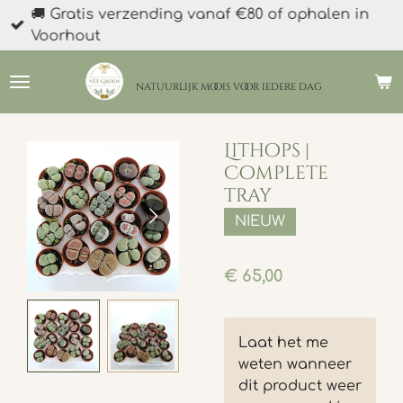
🚚 Gratis verzending vanaf €80 of ophalen in
Ga
Voorhout
direct
naar
de
natuurlijk moois
voor iedere dag
hoofdinhoud
Lithops |
Complete
tray
NIEUW
€ 65,00
Laat het me
weten wanneer
dit product weer