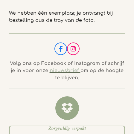
We hebben één exemplaar, je ontvangt bij
bestelling dus de tray van de foto.
F
I
a
n
c
s
Volg ons op Facebook of Instagram of schrijf
e
t
je in voor onze
nieuwsbrief
om op de hoogte
b
a
te blijven.
o
g
o
r
k
a
m
𝒁𝒐𝒓𝒈𝒗𝒖𝒍𝒅𝒊𝒈 𝒗𝒆𝒓𝒑𝒂𝒌𝒕