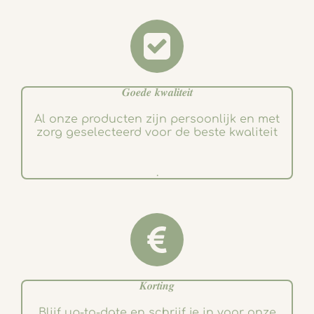
𝑮𝒐𝒆𝒅𝒆 𝒌𝒘𝒂𝒍𝒊𝒕𝒆𝒊𝒕
Al onze producten zijn persoonlijk en met
zorg geselecteerd voor de beste kwaliteit
.
𝑲𝒐𝒓𝒕𝒊𝒏𝒈
Blijf up-to-date en schrijf je in voor onze