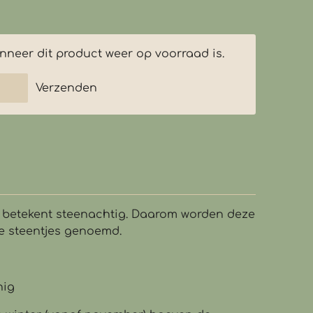
neer dit product weer op voorraad is.
Verzenden
n betekent steenachtig. Daarom worden deze
de steentjes genoemd.
nig