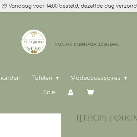
📦 Vandaag voor 14:00 besteld, dezelfde dag verzon
natuurlijk moois
voor iedere dag
 manden
Tafelen
Modeaccessoires
Sale
Lithops | Ø11c