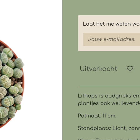
€ 4,25
Laat het me weten wan
Uitverkocht
Lithops is oudgrieks e
plantjes ook wel leven
Potmaat: 11 cm.
Standplaats: Licht, zon