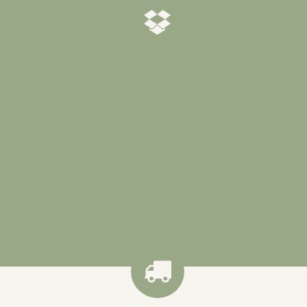
𝒁𝒐𝒓𝒈𝒗𝒖𝒍𝒅𝒊𝒈 𝒗𝒆𝒓𝒑𝒂𝒌𝒕
Al onze producten worden
zorgvuldig verpakt zodat ze veilig
bij jou worden afgeleverd
.