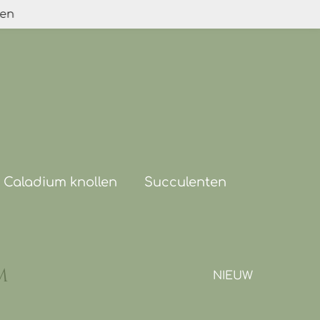
den
Caladium knollen
Succulenten
m
NIEUW