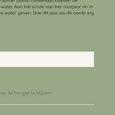
de winter (vanaf november) hoeven de
water. Aan het einde van het voorjaar en in
oe water geven. Doe dit pas als de aarde erg
op de hoogte te blijven.