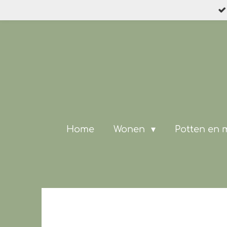
Ga
direct
naar
de
hoofdinhoud
Home
Wonen
Potten en